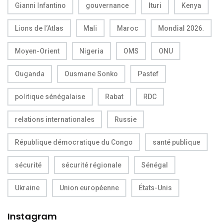
Gianni Infantino
gouvernance
Ituri
Kenya
Lions de l’Atlas
Mali
Maroc
Mondial 2026.
Moyen-Orient
Nigeria
OMS
ONU
Ouganda
Ousmane Sonko
Pastef
politique sénégalaise
Rabat
RDC
relations internationales
Russie
République démocratique du Congo
santé publique
sécurité
sécurité régionale
Sénégal
Ukraine
Union européenne
États-Unis
Instagram