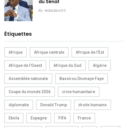
du Sénat
By
redacteur3.0
Étiquettes
Afrique
Afrique centrale
Afrique de l’Est
Afrique de l’Ouest
Afrique du Sud
Algérie
Assemblée nationale
Bassirou Diomaye Faye
Coupe du monde 2026
crise humanitaire
diplomatie
Donald Trump
droits humains
Ebola
Espagne
FIFA
France