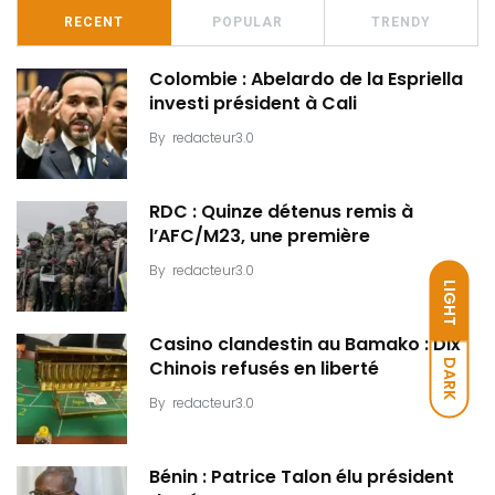
RECENT
POPULAR
TRENDY
Colombie : Abelardo de la Espriella
investi président à Cali
By
redacteur3.0
RDC : Quinze détenus remis à
l’AFC/M23, une première
By
redacteur3.0
LIGHT
Casino clandestin au Bamako : Dix
DARK
Chinois refusés en liberté
By
redacteur3.0
Bénin : Patrice Talon élu président