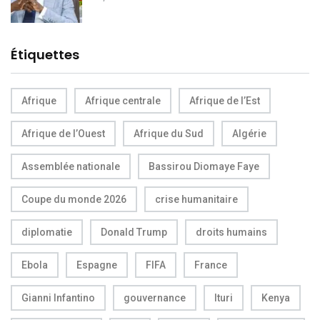
Étiquettes
Afrique
Afrique centrale
Afrique de l’Est
Afrique de l’Ouest
Afrique du Sud
Algérie
Assemblée nationale
Bassirou Diomaye Faye
Coupe du monde 2026
crise humanitaire
diplomatie
Donald Trump
droits humains
Ebola
Espagne
FIFA
France
Gianni Infantino
gouvernance
Ituri
Kenya