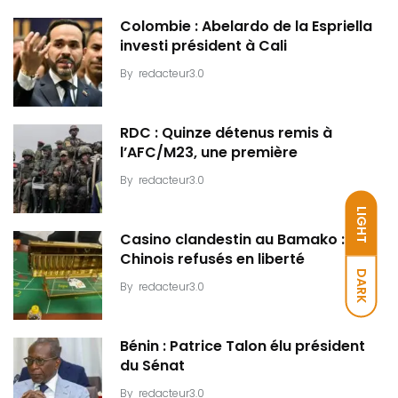
Colombie : Abelardo de la Espriella
investi président à Cali
By
redacteur3.0
RDC : Quinze détenus remis à
l’AFC/M23, une première
By
redacteur3.0
LIGHT
Casino clandestin au Bamako : Dix
Chinois refusés en liberté
DARK
By
redacteur3.0
Bénin : Patrice Talon élu président
du Sénat
By
redacteur3.0