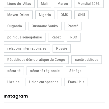
Lions de l’Atlas
Mali
Maroc
Mondial 2026.
Moyen-Orient
Nigeria
OMS
ONU
Ouganda
Ousmane Sonko
Pastef
politique sénégalaise
Rabat
RDC
relations internationales
Russie
République démocratique du Congo
santé publique
sécurité
sécurité régionale
Sénégal
Ukraine
Union européenne
États-Unis
Instagram