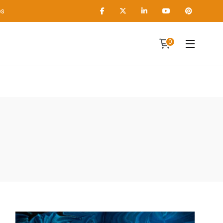
os
0
Contact
A propos