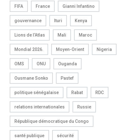
FIFA
France
Gianni Infantino
gouvernance
Ituri
Kenya
Lions de l’Atlas
Mali
Maroc
Mondial 2026.
Moyen-Orient
Nigeria
OMS
ONU
Ouganda
Ousmane Sonko
Pastef
politique sénégalaise
Rabat
RDC
relations internationales
Russie
République démocratique du Congo
santé publique
sécurité