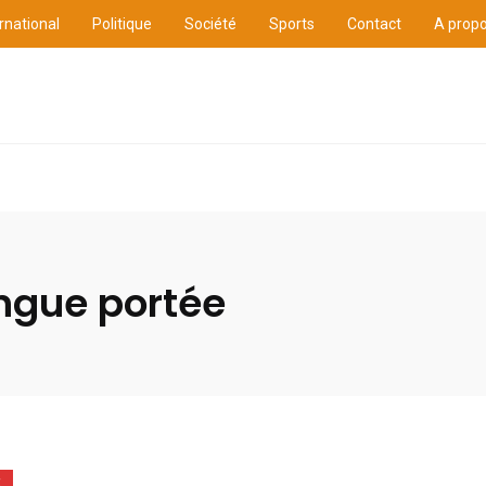
rnational
Politique
Société
Sports
Contact
A prop
ure
International
Politique
Société
Sports
ongue portée
E