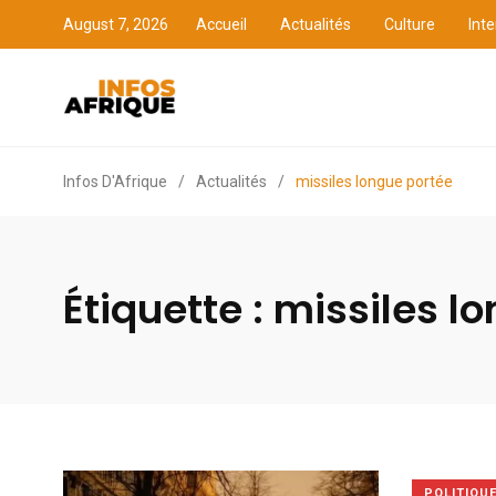
August 7, 2026
Accueil
Actualités
Culture
Inte
Accueil
Actualités
Cult
Infos D'Afrique
/
Actualités
/
missiles longue portée
Étiquette :
missiles l
POLITIQU