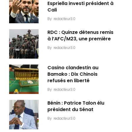
Espriella investi président à
Cali
By
redacteur3.0
RDC : Quinze détenus remis
à l’AFC/M23, une première
By
redacteur3.0
Casino clandestin au
Bamako : Dix Chinois
refusés en liberté
By
redacteur3.0
Bénin : Patrice Talon élu
président du Sénat
By
redacteur3.0