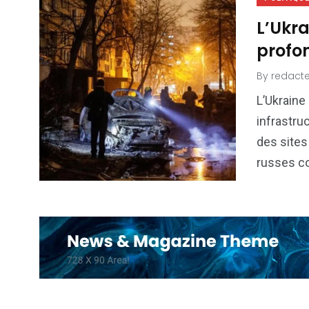
L’Ukra
profon
By
redacte
L’Ukraine
infrastru
des sites
russes co