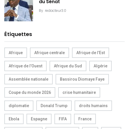
du Sénat
By
redacteur3.0
Étiquettes
Afrique
Afrique centrale
Afrique de l’Est
Afrique de l’Ouest
Afrique du Sud
Algérie
Assemblée nationale
Bassirou Diomaye Faye
Coupe du monde 2026
crise humanitaire
diplomatie
Donald Trump
droits humains
Ebola
Espagne
FIFA
France