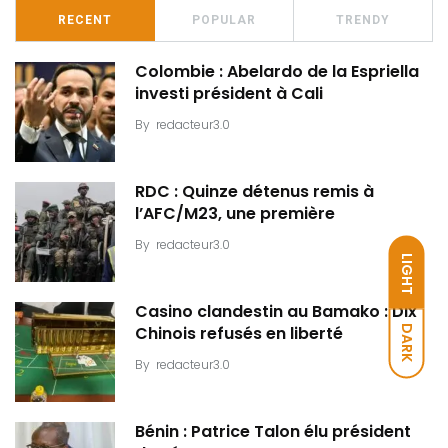
RECENT
POPULAR
TRENDY
Colombie : Abelardo de la Espriella
investi président à Cali
By
redacteur3.0
RDC : Quinze détenus remis à
l’AFC/M23, une première
By
redacteur3.0
LIGHT
Casino clandestin au Bamako : Dix
DARK
Chinois refusés en liberté
By
redacteur3.0
Bénin : Patrice Talon élu président