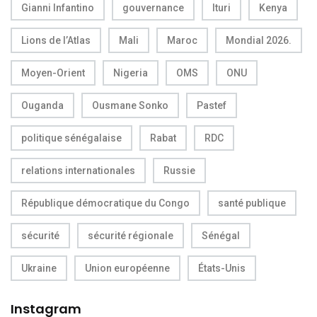
Gianni Infantino
gouvernance
Ituri
Kenya
Lions de l’Atlas
Mali
Maroc
Mondial 2026.
Moyen-Orient
Nigeria
OMS
ONU
Ouganda
Ousmane Sonko
Pastef
politique sénégalaise
Rabat
RDC
relations internationales
Russie
République démocratique du Congo
santé publique
sécurité
sécurité régionale
Sénégal
Ukraine
Union européenne
États-Unis
Instagram