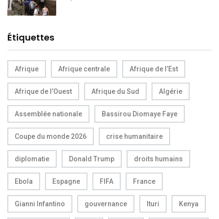
Étiquettes
Afrique
Afrique centrale
Afrique de l’Est
Afrique de l’Ouest
Afrique du Sud
Algérie
Assemblée nationale
Bassirou Diomaye Faye
Coupe du monde 2026
crise humanitaire
diplomatie
Donald Trump
droits humains
Ebola
Espagne
FIFA
France
Gianni Infantino
gouvernance
Ituri
Kenya