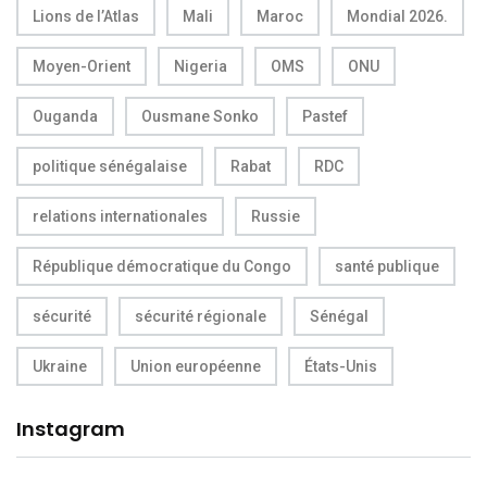
Lions de l’Atlas
Mali
Maroc
Mondial 2026.
Moyen-Orient
Nigeria
OMS
ONU
Ouganda
Ousmane Sonko
Pastef
politique sénégalaise
Rabat
RDC
relations internationales
Russie
République démocratique du Congo
santé publique
sécurité
sécurité régionale
Sénégal
Ukraine
Union européenne
États-Unis
Instagram