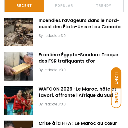
RECENT
POPULAR
TRENDY
Incendies ravageurs dans le nord-
ouest des États-Unis et au Canada
By
redacteur3.0
Frontière Égypte-Soudan : Traque
des FSR trafiquants d’or
By
redacteur3.0
LIGHT
WAFCON 2026 : Le Maroc, hôte et
DARK
favori, affronte l’Afrique du Sud
By
redacteur3.0
Crise à la FIFA : Le Maroc au cœur