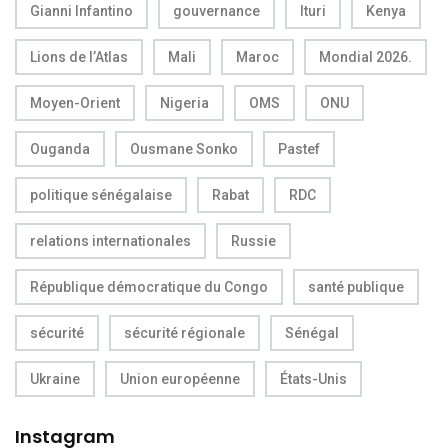
Gianni Infantino
gouvernance
Ituri
Kenya
Lions de l’Atlas
Mali
Maroc
Mondial 2026.
Moyen-Orient
Nigeria
OMS
ONU
Ouganda
Ousmane Sonko
Pastef
politique sénégalaise
Rabat
RDC
relations internationales
Russie
République démocratique du Congo
santé publique
sécurité
sécurité régionale
Sénégal
Ukraine
Union européenne
États-Unis
Instagram