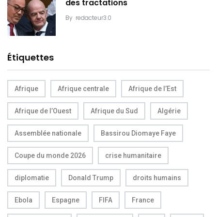
des tractations
By
redacteur3.0
Étiquettes
Afrique
Afrique centrale
Afrique de l’Est
Afrique de l’Ouest
Afrique du Sud
Algérie
Assemblée nationale
Bassirou Diomaye Faye
Coupe du monde 2026
crise humanitaire
diplomatie
Donald Trump
droits humains
Ebola
Espagne
FIFA
France