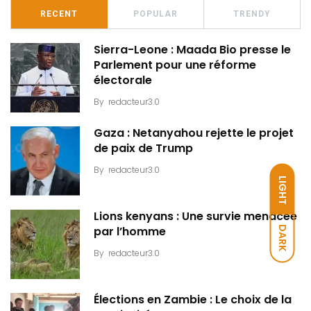
RECENT
POPULAR
TRENDY
Sierra-Leone : Maada Bio presse le
Parlement pour une réforme
électorale
By
redacteur3.0
Gaza : Netanyahou rejette le projet
de paix de Trump
By
redacteur3.0
LIGHT
Lions kenyans : Une survie menacée
DARK
par l’homme
By
redacteur3.0
Élections en Zambie : Le choix de la