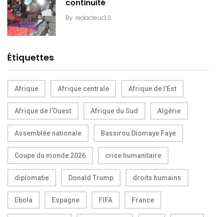
continuité
By
redacteur3.0
Étiquettes
Afrique
Afrique centrale
Afrique de l’Est
Afrique de l’Ouest
Afrique du Sud
Algérie
Assemblée nationale
Bassirou Diomaye Faye
Coupe du monde 2026
crise humanitaire
diplomatie
Donald Trump
droits humains
Ebola
Espagne
FIFA
France