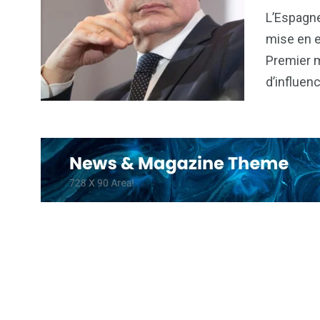
6
1
L’Espagne
Culture
Internatio
mise en e
Premier m
d’influen
176
242
Politique
Société