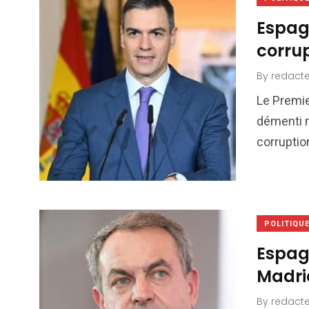
Espagn
corrup
By
redacte
Le Premie
démenti m
corruptio
POLITIQU
Espagn
Madrid
By
redacte