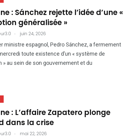
e : Sánchez rejette l’idée d’une «
tion généralisée »
.
ur3.0
juin 24, 2026
r ministre espagnol, Pedro Sánchez, a fermement
ercredi toute existence d’un « système de
n » au sein de son gouvernement et du
E
e : L’affaire Zapatero plonge
 dans la crise
.
ur3.0
mai 22, 2026