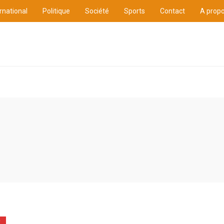
rnational
Politique
Société
Sports
Contact
A prop
ure
International
Politique
Société
Sports
E