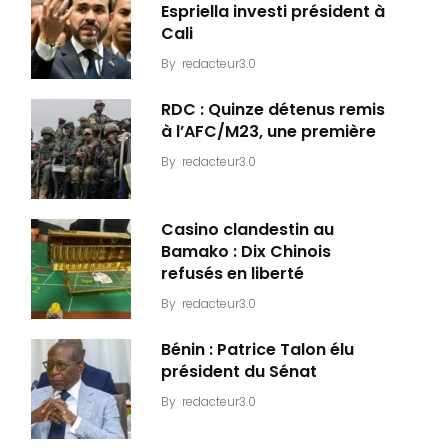
Espriella investi président à
Cali
By
redacteur3.0
RDC : Quinze détenus remis
à l’AFC/M23, une première
By
redacteur3.0
Casino clandestin au
Bamako : Dix Chinois
refusés en liberté
By
redacteur3.0
Bénin : Patrice Talon élu
président du Sénat
By
redacteur3.0