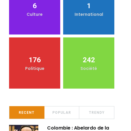
6
1
Culture
International
176
242
Politique
Société
RECENT
POPULAR
TRENDY
Colombie : Abelardo de la