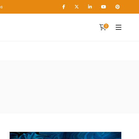
os
0
Contact
A propos