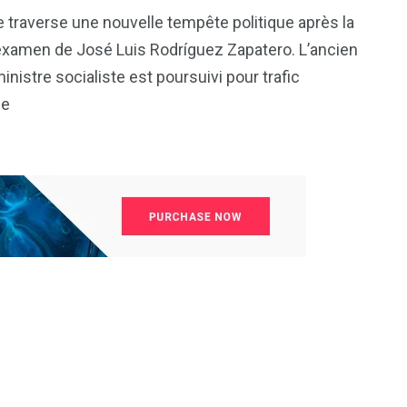
81
42
 traverse une nouvelle tempête politique après la
nal
Sports
Uncategorized
xamen de José Luis Rodríguez Zapatero. L’ancien
inistre socialiste est poursuivi pour trafic
ce