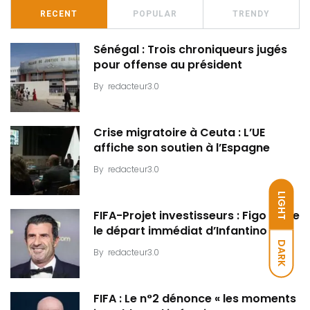
RECENT
POPULAR
TRENDY
Sénégal : Trois chroniqueurs jugés
pour offense au président
By
redacteur3.0
Crise migratoire à Ceuta : L’UE
affiche son soutien à l’Espagne
By
redacteur3.0
LIGHT
FIFA-Projet investisseurs : Figo exige
le départ immédiat d’Infantino
DARK
By
redacteur3.0
FIFA : Le n°2 dénonce « les moments