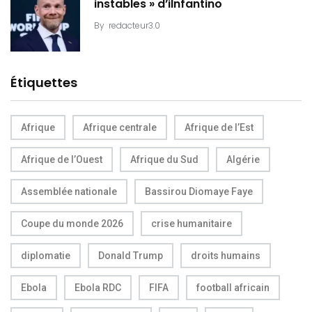
instables » d’iInfantino
By
redacteur3.0
Étiquettes
Afrique
Afrique centrale
Afrique de l’Est
Afrique de l’Ouest
Afrique du Sud
Algérie
Assemblée nationale
Bassirou Diomaye Faye
Coupe du monde 2026
crise humanitaire
diplomatie
Donald Trump
droits humains
Ebola
Ebola RDC
FIFA
football africain