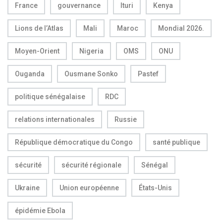
France
gouvernance
Ituri
Kenya
Lions de l’Atlas
Mali
Maroc
Mondial 2026.
Moyen-Orient
Nigeria
OMS
ONU
Ouganda
Ousmane Sonko
Pastef
politique sénégalaise
RDC
relations internationales
Russie
République démocratique du Congo
santé publique
sécurité
sécurité régionale
Sénégal
Ukraine
Union européenne
États-Unis
épidémie Ebola