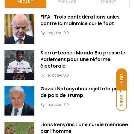
RECENT
POPULAR
TRENDY
FIFA : Trois confédérations unies
contre la mainmise sur le foot
By
redacteur3.0
Sierra-Leone : Maada Bio presse le
Parlement pour une réforme
électorale
By
redacteur3.0
LIGHT
Gaza : Netanyahou rejette le projet
de paix de Trump
DARK
By
redacteur3.0
Lions kenyans : Une survie menacée
par l’homme