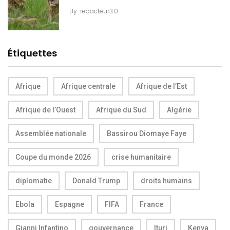
By
redacteur3.0
Étiquettes
Afrique
Afrique centrale
Afrique de l’Est
Afrique de l’Ouest
Afrique du Sud
Algérie
Assemblée nationale
Bassirou Diomaye Faye
Coupe du monde 2026
crise humanitaire
diplomatie
Donald Trump
droits humains
Ebola
Espagne
FIFA
France
Gianni Infantino
gouvernance
Ituri
Kenya