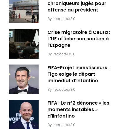
chroniqueurs jugés pour
offense au président
By
redacteur3.0
Crise migratoire à Ceuta :
L’UE affiche son soutien à
l’Espagne
By
redacteur3.0
FIFA-Projet investisseurs :
Figo exige le départ
immédiat d’Infantino
By
redacteur3.0
FIFA : Le n°2 dénonce « les
moments instables »
d’iInfantino
By
redacteur3.0