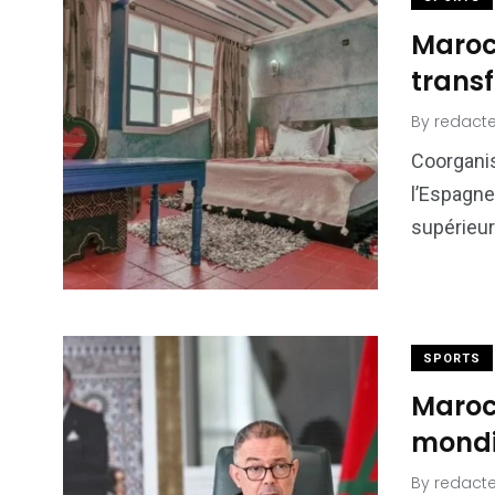
Maroc
transf
By
redacte
Coorgani
l’Espagne
supérieur
SPORTS
Maroc 
mondi
By
redacte