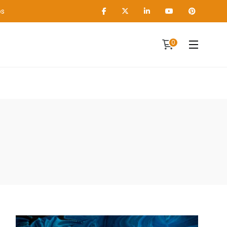
os
0
Contact
A propos