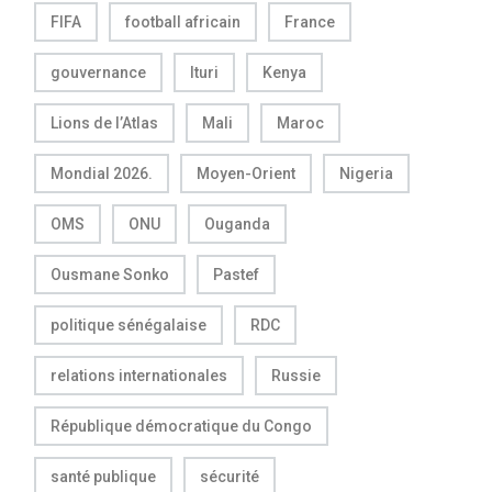
FIFA
football africain
France
gouvernance
Ituri
Kenya
Lions de l’Atlas
Mali
Maroc
Mondial 2026.
Moyen-Orient
Nigeria
OMS
ONU
Ouganda
Ousmane Sonko
Pastef
politique sénégalaise
RDC
relations internationales
Russie
République démocratique du Congo
santé publique
sécurité