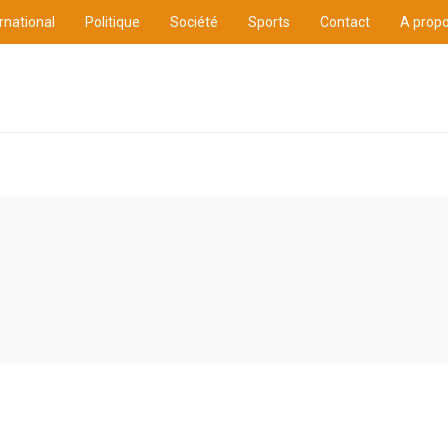
rnational
Politique
Société
Sports
Contact
A prop
ure
International
Politique
Société
Sports