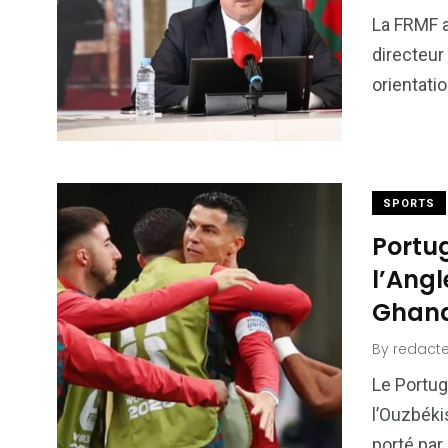
6
1
La FRMF a
Culture
Internatio
directeur 
orientati
173
237
SPORTS
Politique
Société
Portug
l’Angl
Ghana
By
redacte
Le Portug
l’Ouzbéki
porté par