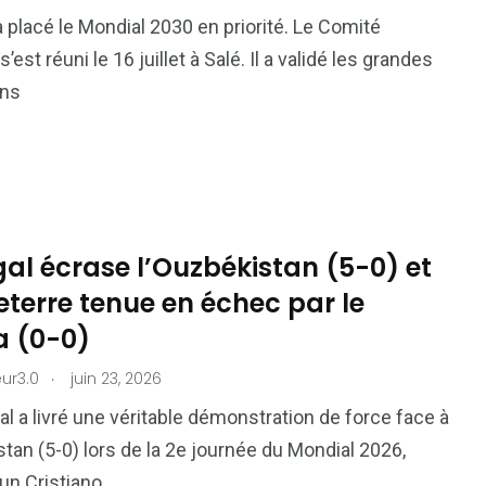
78
42
 placé le Mondial 2030 en priorité. Le Comité
nal
Sports
Uncategorized
s’est réuni le 16 juillet à Salé. Il a validé les grandes
ons
al écrase l’Ouzbékistan (5-0) et
eterre tenue en échec par le
 (0-0)
.
ur3.0
juin 23, 2026
al a livré une véritable démonstration de force face à
stan (5-0) lors de la 2e journée du Mondial 2026,
 un Cristiano