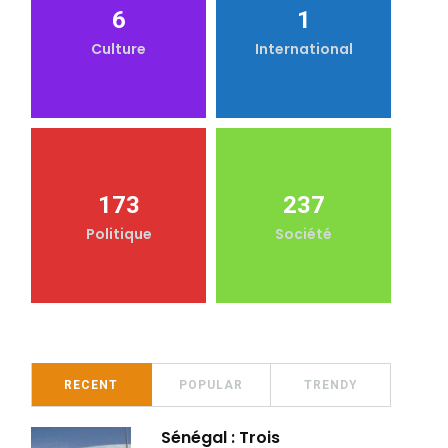
6
1
Culture
International
173
237
Politique
Société
RECENT
POPULAR
TRENDY
Sénégal : Trois