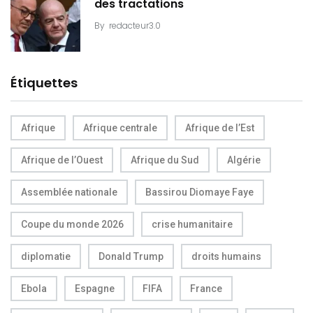
des tractations
By
redacteur3.0
Étiquettes
Afrique
Afrique centrale
Afrique de l’Est
Afrique de l’Ouest
Afrique du Sud
Algérie
Assemblée nationale
Bassirou Diomaye Faye
Coupe du monde 2026
crise humanitaire
diplomatie
Donald Trump
droits humains
Ebola
Espagne
FIFA
France