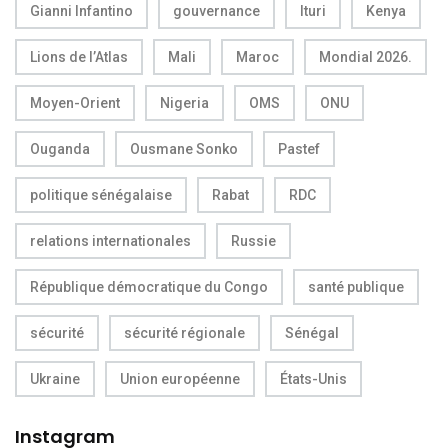
Gianni Infantino
gouvernance
Ituri
Kenya
Lions de l’Atlas
Mali
Maroc
Mondial 2026.
Moyen-Orient
Nigeria
OMS
ONU
Ouganda
Ousmane Sonko
Pastef
politique sénégalaise
Rabat
RDC
relations internationales
Russie
République démocratique du Congo
santé publique
sécurité
sécurité régionale
Sénégal
Ukraine
Union européenne
États-Unis
Instagram