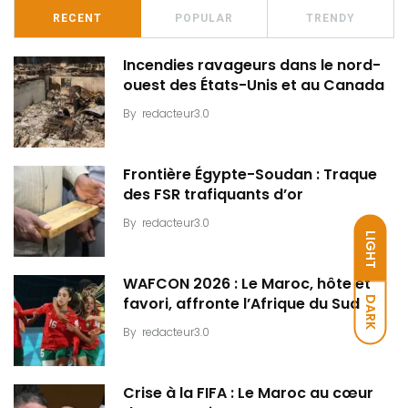
RECENT
POPULAR
TRENDY
Incendies ravageurs dans le nord-
ouest des États-Unis et au Canada
By
redacteur3.0
Frontière Égypte-Soudan : Traque
des FSR trafiquants d’or
By
redacteur3.0
LIGHT
WAFCON 2026 : Le Maroc, hôte et
DARK
favori, affronte l’Afrique du Sud
By
redacteur3.0
Crise à la FIFA : Le Maroc au cœur