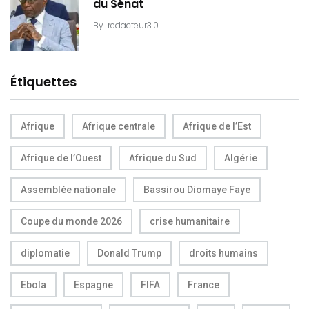
du Sénat
By
redacteur3.0
Étiquettes
Afrique
Afrique centrale
Afrique de l’Est
Afrique de l’Ouest
Afrique du Sud
Algérie
Assemblée nationale
Bassirou Diomaye Faye
Coupe du monde 2026
crise humanitaire
diplomatie
Donald Trump
droits humains
Ebola
Espagne
FIFA
France