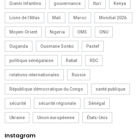
Gianni Infantino
gouvernance
Ituri
Kenya
Lions de l’Atlas
Mali
Maroc
Mondial 2026.
Moyen-Orient
Nigeria
OMS
ONU
Ouganda
Ousmane Sonko
Pastef
politique sénégalaise
Rabat
RDC
relations internationales
Russie
République démocratique du Congo
santé publique
sécurité
sécurité régionale
Sénégal
Ukraine
Union européenne
États-Unis
Instagram