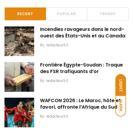
RECENT
POPULAR
TRENDY
Incendies ravageurs dans le nord-
ouest des États-Unis et au Canada
By
redacteur3.0
Frontière Égypte-Soudan : Traque
des FSR trafiquants d’or
By
redacteur3.0
LIGHT
WAFCON 2026 : Le Maroc, hôte et
DARK
favori, affronte l’Afrique du Sud
By
redacteur3.0