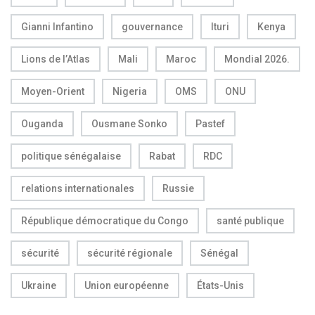
Gianni Infantino
gouvernance
Ituri
Kenya
Lions de l’Atlas
Mali
Maroc
Mondial 2026.
Moyen-Orient
Nigeria
OMS
ONU
Ouganda
Ousmane Sonko
Pastef
politique sénégalaise
Rabat
RDC
relations internationales
Russie
République démocratique du Congo
santé publique
sécurité
sécurité régionale
Sénégal
Ukraine
Union européenne
États-Unis