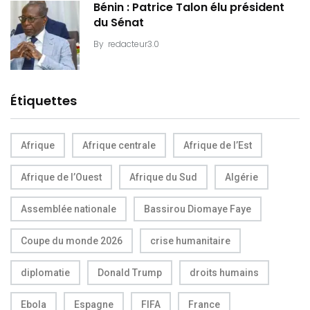
Bénin : Patrice Talon élu président
du Sénat
By
redacteur3.0
Étiquettes
Afrique
Afrique centrale
Afrique de l’Est
Afrique de l’Ouest
Afrique du Sud
Algérie
Assemblée nationale
Bassirou Diomaye Faye
Coupe du monde 2026
crise humanitaire
diplomatie
Donald Trump
droits humains
Ebola
Espagne
FIFA
France