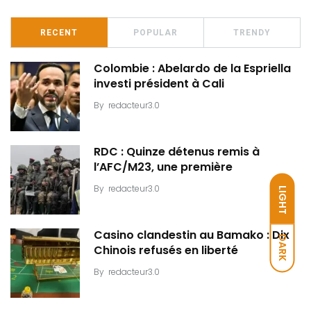
RECENT
POPULAR
TRENDY
Colombie : Abelardo de la Espriella
investi président à Cali
By
redacteur3.0
RDC : Quinze détenus remis à
l’AFC/M23, une première
By
redacteur3.0
LIGHT
Casino clandestin au Bamako : Dix
DARK
Chinois refusés en liberté
By
redacteur3.0