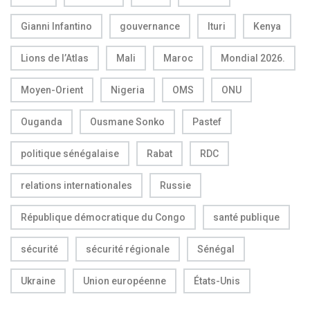
Gianni Infantino
gouvernance
Ituri
Kenya
Lions de l’Atlas
Mali
Maroc
Mondial 2026.
Moyen-Orient
Nigeria
OMS
ONU
Ouganda
Ousmane Sonko
Pastef
politique sénégalaise
Rabat
RDC
relations internationales
Russie
République démocratique du Congo
santé publique
sécurité
sécurité régionale
Sénégal
Ukraine
Union européenne
États-Unis