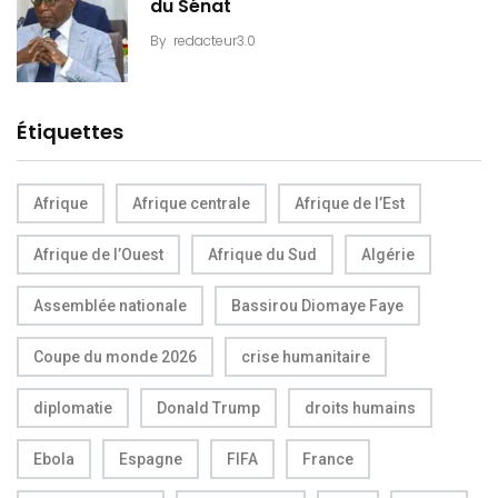
du Sénat
By
redacteur3.0
Étiquettes
Afrique
Afrique centrale
Afrique de l’Est
Afrique de l’Ouest
Afrique du Sud
Algérie
Assemblée nationale
Bassirou Diomaye Faye
Coupe du monde 2026
crise humanitaire
diplomatie
Donald Trump
droits humains
Ebola
Espagne
FIFA
France