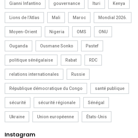
Gianni Infantino
gouvernance
Ituri
Kenya
Lions de l’Atlas
Mali
Maroc
Mondial 2026.
Moyen-Orient
Nigeria
OMS
ONU
Ouganda
Ousmane Sonko
Pastef
politique sénégalaise
Rabat
RDC
relations internationales
Russie
République démocratique du Congo
santé publique
sécurité
sécurité régionale
Sénégal
Ukraine
Union européenne
États-Unis
Instagram