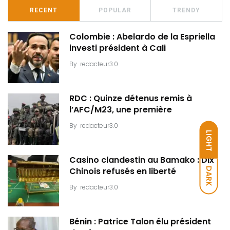
RECENT
POPULAR
TRENDY
Colombie : Abelardo de la Espriella
investi président à Cali
By
redacteur3.0
RDC : Quinze détenus remis à
l’AFC/M23, une première
By
redacteur3.0
LIGHT
Casino clandestin au Bamako : Dix
DARK
Chinois refusés en liberté
By
redacteur3.0
Bénin : Patrice Talon élu président