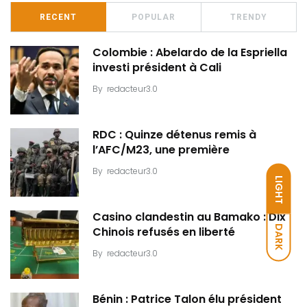
RECENT
POPULAR
TRENDY
Colombie : Abelardo de la Espriella
investi président à Cali
By
redacteur3.0
RDC : Quinze détenus remis à
l’AFC/M23, une première
By
redacteur3.0
LIGHT
Casino clandestin au Bamako : Dix
DARK
Chinois refusés en liberté
By
redacteur3.0
Bénin : Patrice Talon élu président