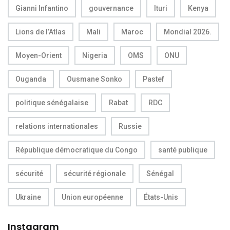
Gianni Infantino
gouvernance
Ituri
Kenya
Lions de l’Atlas
Mali
Maroc
Mondial 2026.
Moyen-Orient
Nigeria
OMS
ONU
Ouganda
Ousmane Sonko
Pastef
politique sénégalaise
Rabat
RDC
relations internationales
Russie
République démocratique du Congo
santé publique
sécurité
sécurité régionale
Sénégal
Ukraine
Union européenne
États-Unis
Instagram