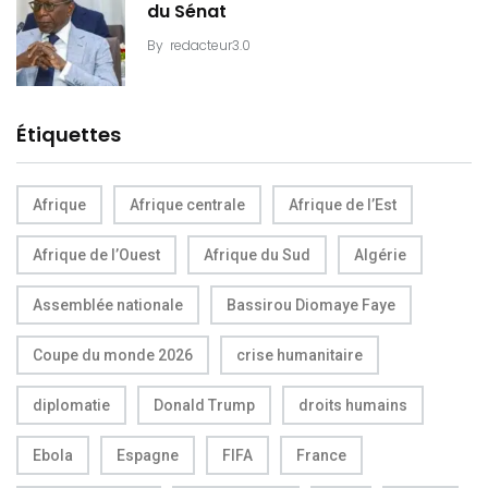
du Sénat
By
redacteur3.0
Étiquettes
Afrique
Afrique centrale
Afrique de l’Est
Afrique de l’Ouest
Afrique du Sud
Algérie
Assemblée nationale
Bassirou Diomaye Faye
Coupe du monde 2026
crise humanitaire
diplomatie
Donald Trump
droits humains
Ebola
Espagne
FIFA
France