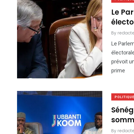
Le Par
électo
By
redacte
Le Parlem
électoral
prévoit u
prime
POLITIQU
Sénég
somme
By
redacte