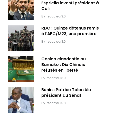
Espriella investi président à
Cali
By
redacteur3.0
RDC : Quinze détenus remis
à l’AFC/M23, une première
By
redacteur3.0
Casino clandestin au
Bamako : Dix Chinois
refusés en liberté
By
redacteur3.0
Bénin : Patrice Talon élu
président du Sénat
By
redacteur3.0