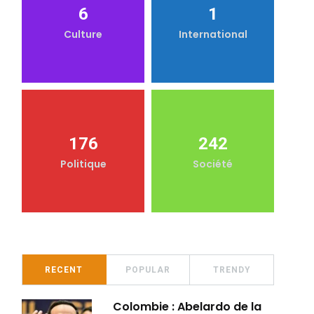
6
1
Culture
International
176
242
Politique
Société
RECENT
POPULAR
TRENDY
Colombie : Abelardo de la