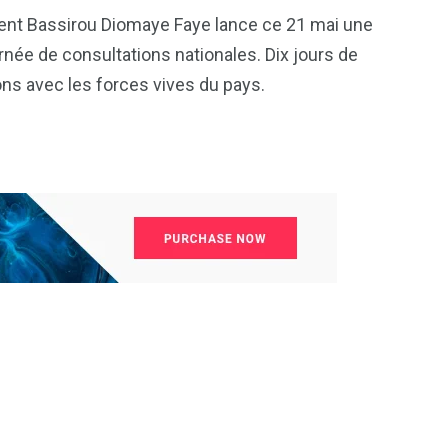
81
42
ent Bassirou Diomaye Faye lance ce 21 mai une
nal
Sports
Uncategorized
rnée de consultations nationales. Dix jours de
ns avec les forces vives du pays.