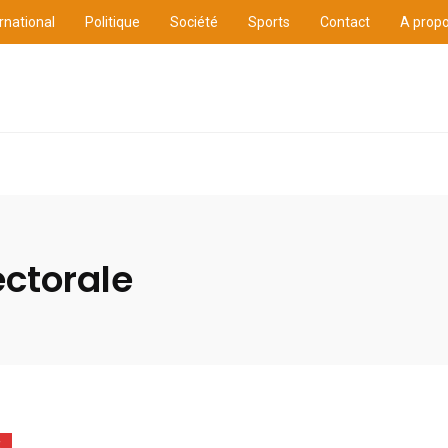
rnational
Politique
Société
Sports
Contact
A prop
ure
International
Politique
Société
Sports
ectorale
E