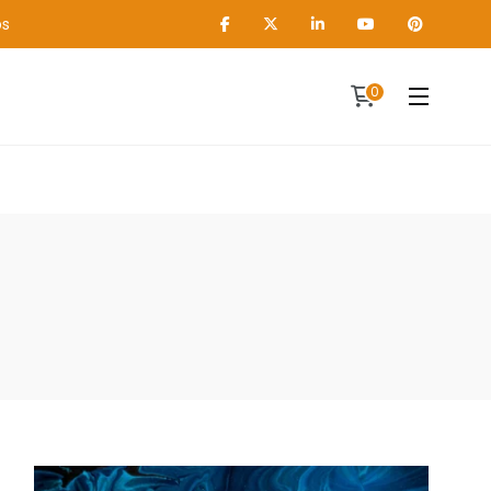
os
0
Contact
A propos