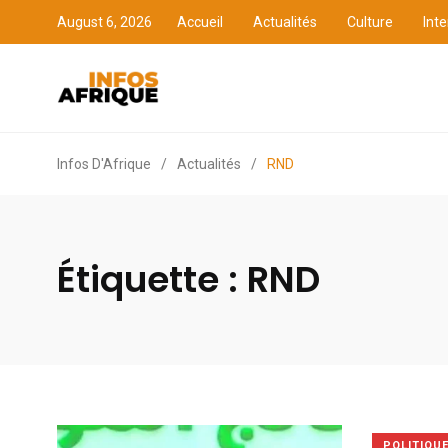
August 6, 2026
Accueil
Actualités
Culture
Inte
Accueil
Actualités
Cult
Infos D'Afrique
/
Actualités
/
RND
Étiquette :
RND
POLITIQU