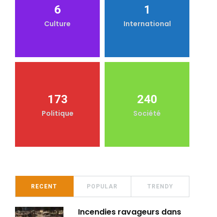
6
1
Culture
International
173
240
Politique
Société
RECENT
POPULAR
TRENDY
Incendies ravageurs dans