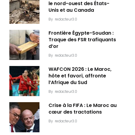
le nord-ouest des États-
Unis et au Canada
By
redacteur3.0
Frontière Égypte-Soudan :
Traque des FSR trafiquants
d’or
By
redacteur3.0
WAFCON 2026 : Le Maroc,
hôte et favori, affronte
l’Afrique du Sud
By
redacteur3.0
Crise à la FIFA : Le Maroc au
cœur des tractations
By
redacteur3.0