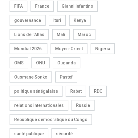
FIFA
France
Gianni Infantino
gouvernance
Ituri
Kenya
Lions de l’Atlas
Mali
Maroc
Mondial 2026.
Moyen-Orient
Nigeria
OMS
ONU
Ouganda
Ousmane Sonko
Pastef
politique sénégalaise
Rabat
RDC
relations internationales
Russie
République démocratique du Congo
santé publique
sécurité