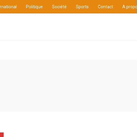
rnational
Politique
Société
Sports
Contact
A prop
ure
International
Politique
Société
Sports
E