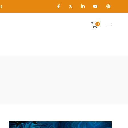
os
0
Contact
A propos