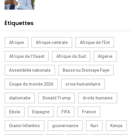
Étiquettes
Afrique
Afrique centrale
Afrique de l’Est
Afrique de l’Ouest
Afrique du Sud
Algérie
Assemblée nationale
Bassirou Diomaye Faye
Coupe du monde 2026
crise humanitaire
diplomatie
Donald Trump
droits humains
Ebola
Espagne
FIFA
France
Gianni Infantino
gouvernance
Ituri
Kenya