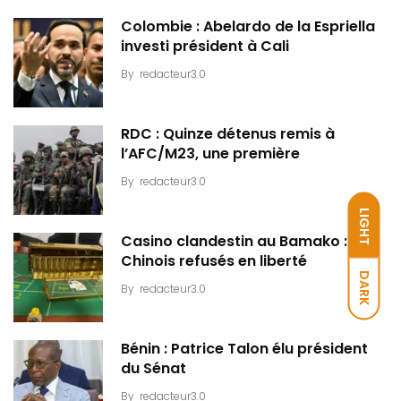
Colombie : Abelardo de la Espriella
investi président à Cali
By
redacteur3.0
RDC : Quinze détenus remis à
l’AFC/M23, une première
By
redacteur3.0
LIGHT
Casino clandestin au Bamako : Dix
Chinois refusés en liberté
DARK
By
redacteur3.0
Bénin : Patrice Talon élu président
du Sénat
By
redacteur3.0