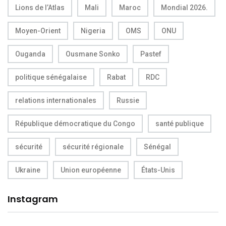
Lions de l’Atlas
Mali
Maroc
Mondial 2026.
Moyen-Orient
Nigeria
OMS
ONU
Ouganda
Ousmane Sonko
Pastef
politique sénégalaise
Rabat
RDC
relations internationales
Russie
République démocratique du Congo
santé publique
sécurité
sécurité régionale
Sénégal
Ukraine
Union européenne
États-Unis
Instagram