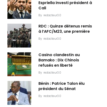
Espriella investi président à
Cali
By
redacteur3.0
RDC : Quinze détenus remis
à l’AFC/M23, une première
By
redacteur3.0
Casino clandestin au
Bamako : Dix Chinois
refusés en liberté
By
redacteur3.0
Bénin : Patrice Talon élu
président du Sénat
By
redacteur3.0