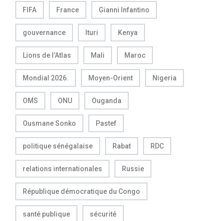
FIFA
France
Gianni Infantino
gouvernance
Ituri
Kenya
Lions de l’Atlas
Mali
Maroc
Mondial 2026.
Moyen-Orient
Nigeria
OMS
ONU
Ouganda
Ousmane Sonko
Pastef
politique sénégalaise
Rabat
RDC
relations internationales
Russie
République démocratique du Congo
santé publique
sécurité