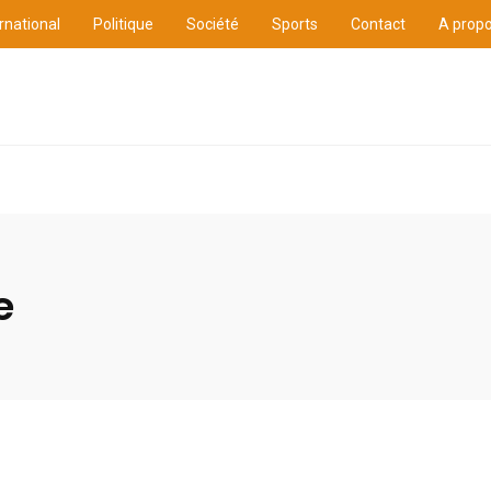
rnational
Politique
Société
Sports
Contact
A prop
ure
International
Politique
Société
Sports
e