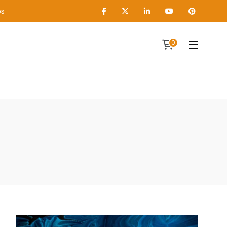
os
0
Contact
A propos