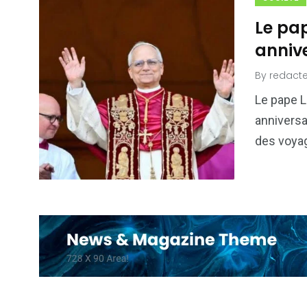
Le pap
annive
By
redacte
Le pape L
anniversa
des voyag