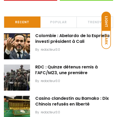
LIGHT
RECENT
POPULAR
TRENDY
Colombie : Abelardo de la Espriella
DARK
investi président à Cali
By
redacteur3.0
RDC : Quinze détenus remis à
l’AFC/M23, une première
By
redacteur3.0
Casino clandestin au Bamako : Dix
Chinois refusés en liberté
By
redacteur3.0