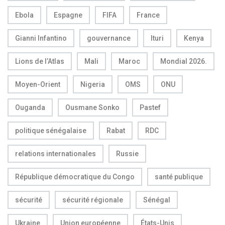
Ebola
Espagne
FIFA
France
Gianni Infantino
gouvernance
Ituri
Kenya
Lions de l’Atlas
Mali
Maroc
Mondial 2026.
Moyen-Orient
Nigeria
OMS
ONU
Ouganda
Ousmane Sonko
Pastef
politique sénégalaise
Rabat
RDC
relations internationales
Russie
République démocratique du Congo
santé publique
sécurité
sécurité régionale
Sénégal
Ukraine
Union européenne
États-Unis