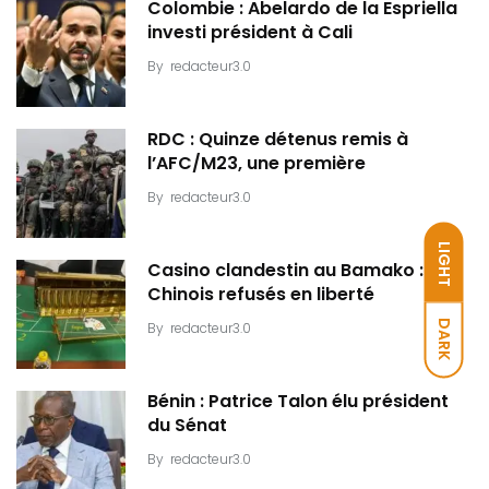
Colombie : Abelardo de la Espriella
investi président à Cali
By
redacteur3.0
RDC : Quinze détenus remis à
l’AFC/M23, une première
By
redacteur3.0
LIGHT
Casino clandestin au Bamako : Dix
Chinois refusés en liberté
DARK
By
redacteur3.0
Bénin : Patrice Talon élu président
du Sénat
By
redacteur3.0