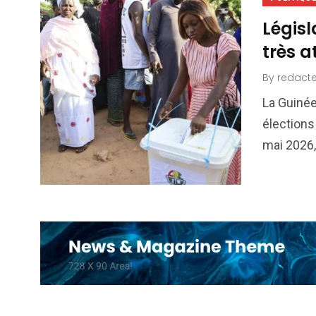
Législ
très 
By
redacte
La Guinée
élections
mai 2026,