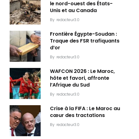
le nord-ouest des États-
Unis et au Canada
By
redacteur3.0
Frontière Égypte-Soudan :
Traque des FSR trafiquants
d’or
By
redacteur3.0
WAFCON 2026 : Le Maroc,
hôte et favori, affronte
l’Afrique du Sud
By
redacteur3.0
Crise à la FIFA : Le Maroc au
cœur des tractations
By
redacteur3.0