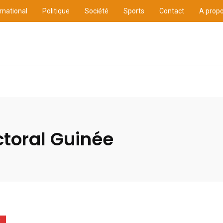
rnational
Politique
Société
Sports
Contact
A prop
ure
International
Politique
Société
Sports
ctoral Guinée
E