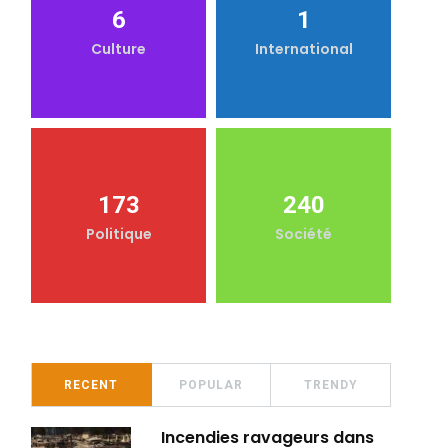
6
1
Culture
International
173
240
Politique
Société
RECENT
POPULAR
TRENDY
Incendies ravageurs dans