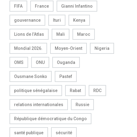
FIFA
France
Gianni Infantino
gouvernance
Ituri
Kenya
Lions de l’Atlas
Mali
Maroc
Mondial 2026.
Moyen-Orient
Nigeria
OMS
ONU
Ouganda
Ousmane Sonko
Pastef
politique sénégalaise
Rabat
RDC
relations internationales
Russie
République démocratique du Congo
santé publique
sécurité