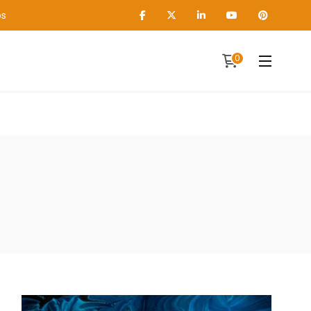
os
0
Contact
A propos