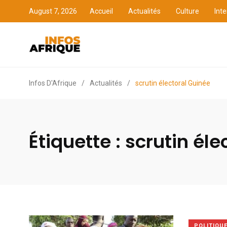
August 7, 2026
Accueil
Actualités
Culture
Inte
Accueil
Actualités
Cult
Infos D'Afrique
/
Actualités
/
scrutin électoral Guinée
Étiquette :
scrutin éle
POLITIQU