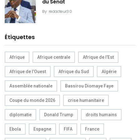
du Sénat
By
redacteur3.0
Étiquettes
Afrique
Afrique centrale
Afrique de l’Est
Afrique de l’Ouest
Afrique du Sud
Algérie
Assemblée nationale
Bassirou Diomaye Faye
Coupe du monde 2026
crise humanitaire
diplomatie
Donald Trump
droits humains
Ebola
Espagne
FIFA
France