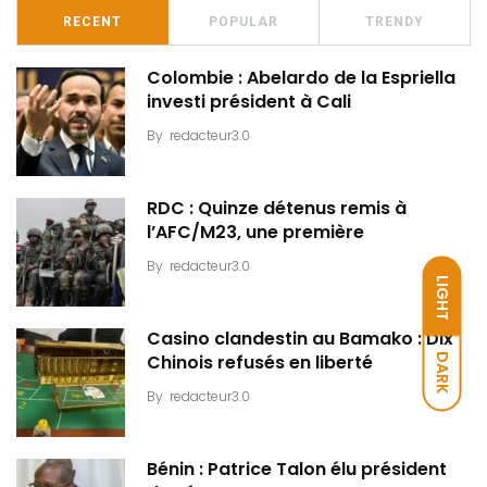
RECENT
POPULAR
TRENDY
Colombie : Abelardo de la Espriella
investi président à Cali
By
redacteur3.0
RDC : Quinze détenus remis à
l’AFC/M23, une première
By
redacteur3.0
LIGHT
Casino clandestin au Bamako : Dix
DARK
Chinois refusés en liberté
By
redacteur3.0
Bénin : Patrice Talon élu président