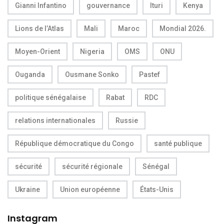
Gianni Infantino
gouvernance
Ituri
Kenya
Lions de l’Atlas
Mali
Maroc
Mondial 2026.
Moyen-Orient
Nigeria
OMS
ONU
Ouganda
Ousmane Sonko
Pastef
politique sénégalaise
Rabat
RDC
relations internationales
Russie
République démocratique du Congo
santé publique
sécurité
sécurité régionale
Sénégal
Ukraine
Union européenne
États-Unis
Instagram