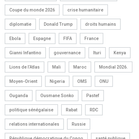
Coupe du monde 2026
crise humanitaire
diplomatie
Donald Trump
droits humains
Ebola
Espagne
FIFA
France
Gianni Infantino
gouvernance
Ituri
Kenya
Lions de l’Atlas
Mali
Maroc
Mondial 2026.
Moyen-Orient
Nigeria
OMS
ONU
Ouganda
Ousmane Sonko
Pastef
politique sénégalaise
Rabat
RDC
relations internationales
Russie
République démocratique du Congo
santé publique