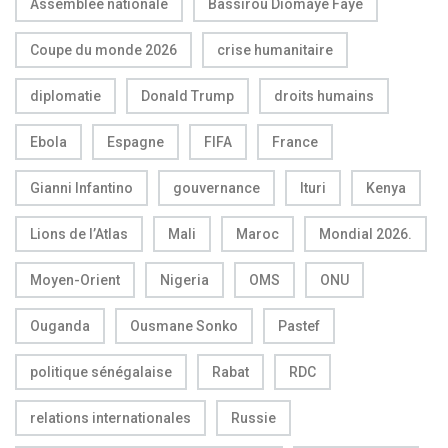
Assemblée nationale
Bassirou Diomaye Faye
Coupe du monde 2026
crise humanitaire
diplomatie
Donald Trump
droits humains
Ebola
Espagne
FIFA
France
Gianni Infantino
gouvernance
Ituri
Kenya
Lions de l’Atlas
Mali
Maroc
Mondial 2026.
Moyen-Orient
Nigeria
OMS
ONU
Ouganda
Ousmane Sonko
Pastef
politique sénégalaise
Rabat
RDC
relations internationales
Russie