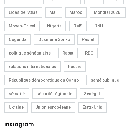
Lions de l’Atlas
Mali
Maroc
Mondial 2026.
Moyen-Orient
Nigeria
OMS
ONU
Ouganda
Ousmane Sonko
Pastef
politique sénégalaise
Rabat
RDC
relations internationales
Russie
République démocratique du Congo
santé publique
sécurité
sécurité régionale
Sénégal
Ukraine
Union européenne
États-Unis
Instagram