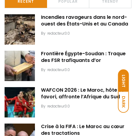
RECENT
POPULAR
TRENDY
Incendies ravageurs dans le nord-
ouest des États-Unis et au Canada
By
redacteur3.0
Frontière Égypte-Soudan : Traque
des FSR trafiquants d’or
By
redacteur3.0
LIGHT
WAFCON 2026 : Le Maroc, hôte et
favori, affronte l’Afrique du Sud
DARK
By
redacteur3.0
Crise à la FIFA : Le Maroc au cœur
des tractations