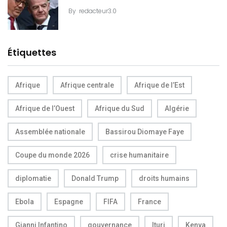
By
redacteur3.0
Étiquettes
Afrique
Afrique centrale
Afrique de l’Est
Afrique de l’Ouest
Afrique du Sud
Algérie
Assemblée nationale
Bassirou Diomaye Faye
Coupe du monde 2026
crise humanitaire
diplomatie
Donald Trump
droits humains
Ebola
Espagne
FIFA
France
Gianni Infantino
gouvernance
Ituri
Kenya