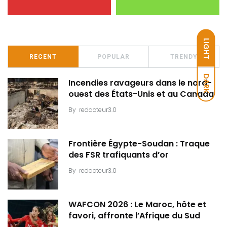
LIGHT
RECENT
POPULAR
TRENDY
DARK
Incendies ravageurs dans le nord-
ouest des États-Unis et au Canada
By
redacteur3.0
Frontière Égypte-Soudan : Traque
des FSR trafiquants d’or
By
redacteur3.0
WAFCON 2026 : Le Maroc, hôte et
favori, affronte l’Afrique du Sud