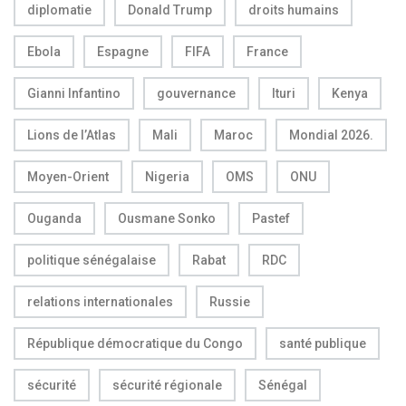
diplomatie
Donald Trump
droits humains
Ebola
Espagne
FIFA
France
Gianni Infantino
gouvernance
Ituri
Kenya
Lions de l’Atlas
Mali
Maroc
Mondial 2026.
Moyen-Orient
Nigeria
OMS
ONU
Ouganda
Ousmane Sonko
Pastef
politique sénégalaise
Rabat
RDC
relations internationales
Russie
République démocratique du Congo
santé publique
sécurité
sécurité régionale
Sénégal