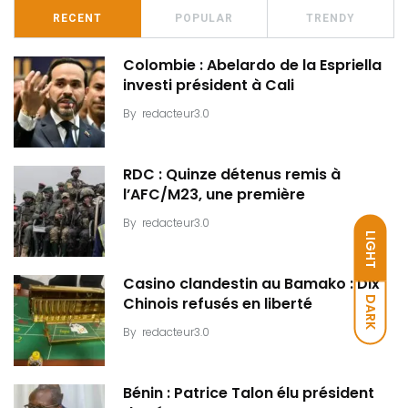
RECENT
POPULAR
TRENDY
Colombie : Abelardo de la Espriella
investi président à Cali
By
redacteur3.0
RDC : Quinze détenus remis à
l’AFC/M23, une première
By
redacteur3.0
LIGHT
Casino clandestin au Bamako : Dix
DARK
Chinois refusés en liberté
By
redacteur3.0
Bénin : Patrice Talon élu président