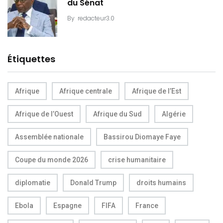
du Sénat
By
redacteur3.0
Étiquettes
Afrique
Afrique centrale
Afrique de l’Est
Afrique de l’Ouest
Afrique du Sud
Algérie
Assemblée nationale
Bassirou Diomaye Faye
Coupe du monde 2026
crise humanitaire
diplomatie
Donald Trump
droits humains
Ebola
Espagne
FIFA
France