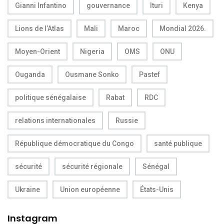
Gianni Infantino
gouvernance
Ituri
Kenya
Lions de l’Atlas
Mali
Maroc
Mondial 2026.
Moyen-Orient
Nigeria
OMS
ONU
Ouganda
Ousmane Sonko
Pastef
politique sénégalaise
Rabat
RDC
relations internationales
Russie
République démocratique du Congo
santé publique
sécurité
sécurité régionale
Sénégal
Ukraine
Union européenne
États-Unis
Instagram