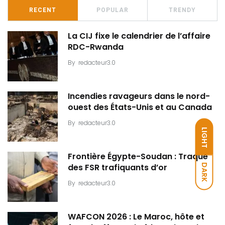
RECENT
POPULAR
TRENDY
La CIJ fixe le calendrier de l’affaire
RDC-Rwanda
By
redacteur3.0
Incendies ravageurs dans le nord-
ouest des États-Unis et au Canada
By
redacteur3.0
LIGHT
Frontière Égypte-Soudan : Traque
DARK
des FSR trafiquants d’or
By
redacteur3.0
WAFCON 2026 : Le Maroc, hôte et