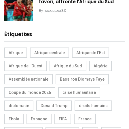
favori, affronte l’Afrique du Sud
By
redacteur3.0
Étiquettes
Afrique
Afrique centrale
Afrique de l’Est
Afrique de l’Ouest
Afrique du Sud
Algérie
Assemblée nationale
Bassirou Diomaye Faye
Coupe du monde 2026
crise humanitaire
diplomatie
Donald Trump
droits humains
Ebola
Espagne
FIFA
France