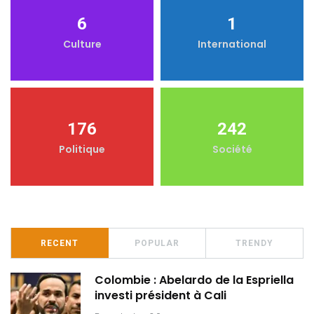
6
1
Culture
International
176
242
Politique
Société
RECENT
POPULAR
TRENDY
Colombie : Abelardo de la Espriella
investi président à Cali