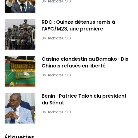
By
redacteur3.0
RDC : Quinze détenus remis à
l’AFC/M23, une première
By
redacteur3.0
Casino clandestin au Bamako : Dix
Chinois refusés en liberté
By
redacteur3.0
Bénin : Patrice Talon élu président
du Sénat
By
redacteur3.0
Étiquettes