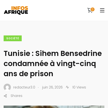
0
SOCIÉTÉ
Tunisie : Sihem Bensedrine
condamnée à vingt-cinq
ans de prison
.
redacteur3.0
juin 26, 2026
10 Views
Shares