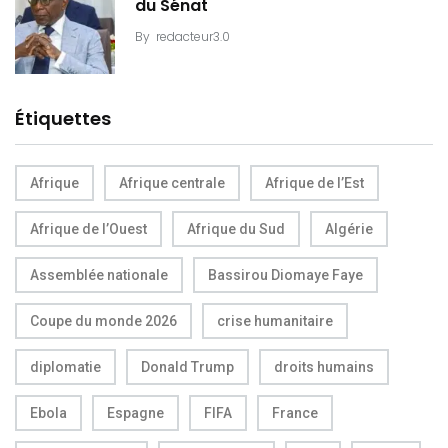
du Sénat
By
redacteur3.0
Étiquettes
Afrique
Afrique centrale
Afrique de l’Est
Afrique de l’Ouest
Afrique du Sud
Algérie
Assemblée nationale
Bassirou Diomaye Faye
Coupe du monde 2026
crise humanitaire
diplomatie
Donald Trump
droits humains
Ebola
Espagne
FIFA
France