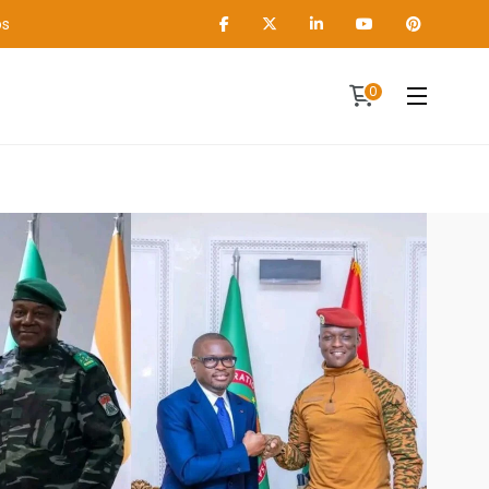
os
0
Contact
A propos