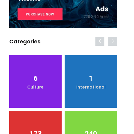
Categories
6
1
Culture
International
173
240