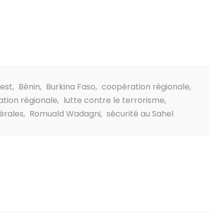
uest
,
Bénin
,
Burkina Faso
,
coopération régionale
,
ation régionale
,
lutte contre le terrorisme
,
térales
,
Romuald Wadagni
,
sécurité au Sahel