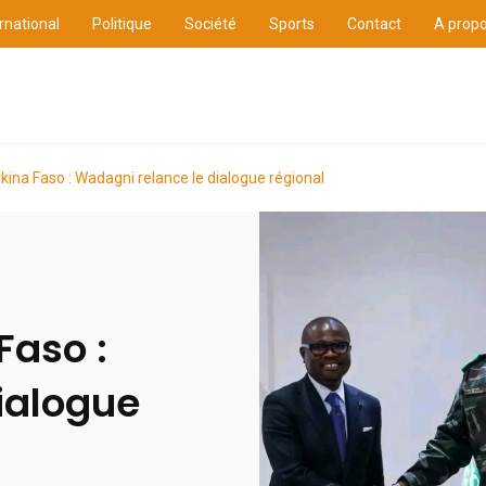
rnational
Politique
Société
Sports
Contact
A prop
ure
International
Politique
Société
Sports
kina Faso : Wadagni relance le dialogue régional
Faso :
ialogue