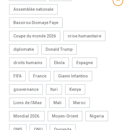
Assemblée nationale
Bassirou Diomaye Faye
Coupe du monde 2026
crise humanitaire
diplomatie
Donald Trump
droits humains
Ebola
Espagne
FIFA
France
Gianni Infantino
gouvernance
Ituri
Kenya
Lions de l’Atlas
Mali
Maroc
Mondial 2026.
Moyen-Orient
Nigeria
OMS
ONU
Ouganda