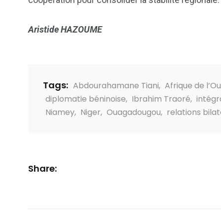
Aristide HAZOUME
Tags:
Abdourahamane Tiani
,
Afrique de l’O
diplomatie béninoise
,
Ibrahim Traoré
,
intégr
Niamey
,
Niger
,
Ouagadougou
,
relations bila
Share: