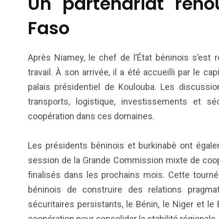
Un partenariat reno
Politique
Société
Faso
Après Niamey, le chef de l’État béninois s’est
travail. À son arrivée, il a été accueilli par le 
palais présidentiel de Koulouba. Les discussio
transports, logistique, investissements et sé
coopération dans ces domaines.
Les présidents béninois et burkinabè ont égal
session de la Grande Commission mixte de coopé
finalisés dans les prochains mois. Cette tourné
béninois de construire des relations pragma
sécuritaires persistants, le Bénin, le Niger et l
coopération pour consolider la stabilité régionale.