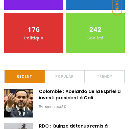
DARK
176
242
Politique
Société
RECENT
POPULAR
TRENDY
Colombie : Abelardo de la Espriella
investi président à Cali
By
redacteur3.0
RDC : Quinze détenus remis à