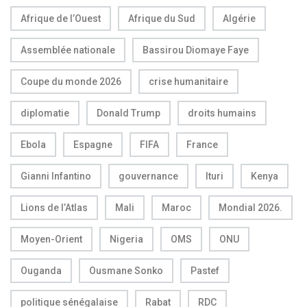
Afrique de l’Ouest
Afrique du Sud
Algérie
Assemblée nationale
Bassirou Diomaye Faye
Coupe du monde 2026
crise humanitaire
diplomatie
Donald Trump
droits humains
Ebola
Espagne
FIFA
France
Gianni Infantino
gouvernance
Ituri
Kenya
Lions de l’Atlas
Mali
Maroc
Mondial 2026.
Moyen-Orient
Nigeria
OMS
ONU
Ouganda
Ousmane Sonko
Pastef
politique sénégalaise
Rabat
RDC