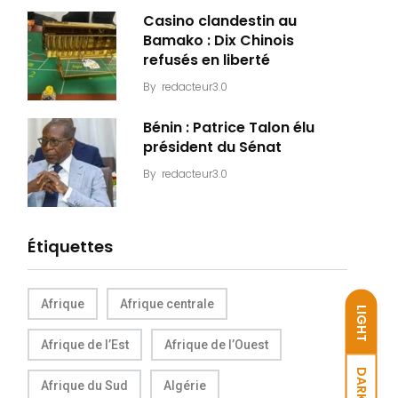
Casino clandestin au
Bamako : Dix Chinois
refusés en liberté
By
redacteur3.0
Bénin : Patrice Talon élu
président du Sénat
By
redacteur3.0
Étiquettes
Afrique
Afrique centrale
LIGHT
Afrique de l’Est
Afrique de l’Ouest
DARK
Afrique du Sud
Algérie