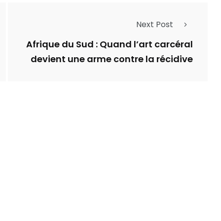
Next Post
Afrique du Sud : Quand l’art carcéral
devient une arme contre la récidive