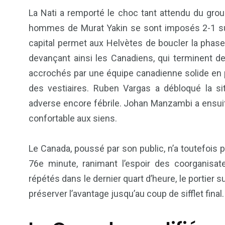
La Nati a remporté le choc tant attendu du gro
hommes de Murat Yakin se sont imposés 2-1 su
capital permet aux Helvètes de boucler la phas
devançant ainsi les Canadiens, qui terminent 
accrochés par une équipe canadienne solide en p
des vestiaires. Ruben Vargas a débloqué la si
adverse encore fébrile. Johan Manzambi a ensuit
confortable aux siens.
6
1
Culture
Internatio
Le Canada, poussé par son public, n’a toutefois pa
76e minute, ranimant l’espoir des coorganisa
répétés dans le dernier quart d’heure, le portier s
préserver l’avantage jusqu’au coup de sifflet final.
176
242