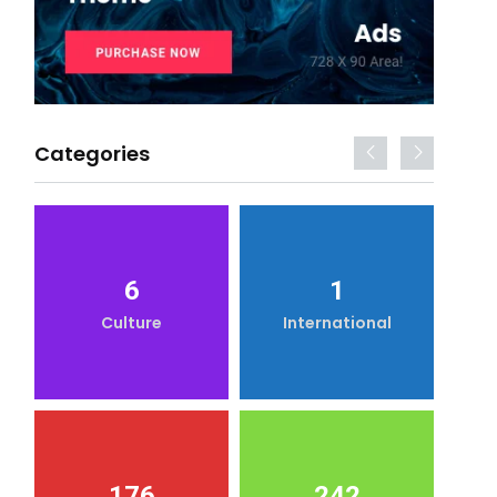
Categories
6
1
Culture
International
176
242