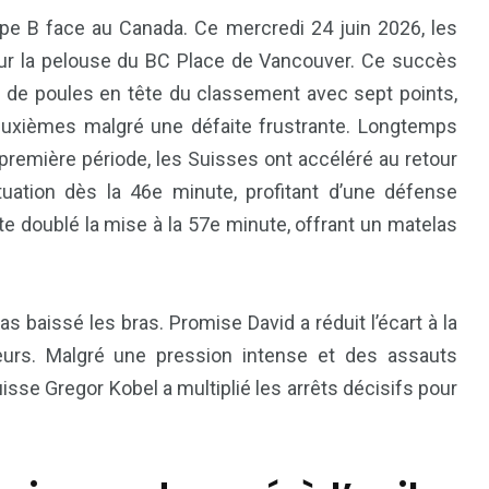
upe B face au Canada. Ce mercredi 24 juin 2026, les
r la pelouse du BC Place de Vancouver. Ce succès
e de poules en tête du classement avec sept points,
deuxièmes malgré une défaite frustrante. Longtemps
remière période, les Suisses ont accéléré au retour
tuation dès la 46e minute, profitant d’une défense
e doublé la mise à la 57e minute, offrant un matelas
81
42
nal
Sports
Uncategorized
s baissé les bras. Promise David a réduit l’écart à la
teurs. Malgré une pression intense et des assauts
uisse Gregor Kobel a multiplié les arrêts décisifs pour