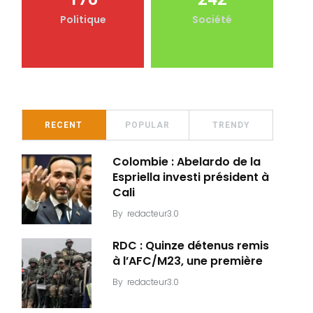
Politique
Société
RECENT
POPULAR
TRENDY
Colombie : Abelardo de la
Espriella investi président à
Cali
By
redacteur3.0
RDC : Quinze détenus remis
à l’AFC/M23, une première
By
redacteur3.0