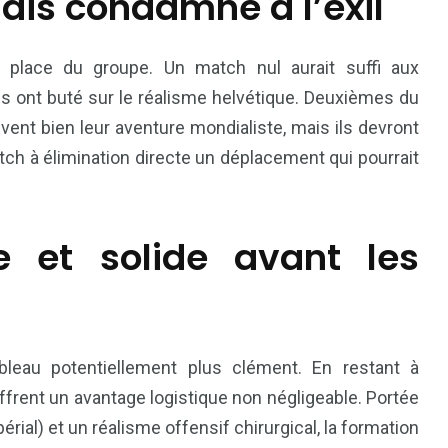
ais condamné à l’exil
e place du groupe. Un match nul aurait suffi aux
ls ont buté sur le réalisme helvétique. Deuxièmes du
ent bien leur aventure mondialiste, mais ils devront
tch à élimination directe un déplacement qui pourrait
e et solide avant les
ableau potentiellement plus clément. En restant à
ffrent un avantage logistique non négligeable. Portée
rial) et un réalisme offensif chirurgical, la formation