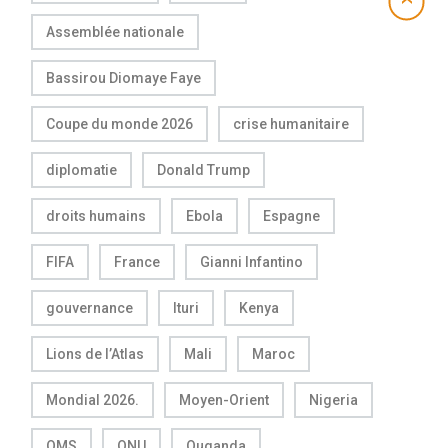
Assemblée nationale
Bassirou Diomaye Faye
Coupe du monde 2026
crise humanitaire
diplomatie
Donald Trump
droits humains
Ebola
Espagne
FIFA
France
Gianni Infantino
gouvernance
Ituri
Kenya
Lions de l’Atlas
Mali
Maroc
Mondial 2026.
Moyen-Orient
Nigeria
OMS
ONU
Ouganda