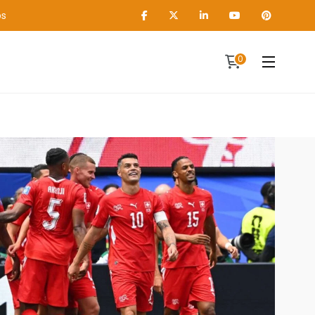
os
0
Contact
A propos