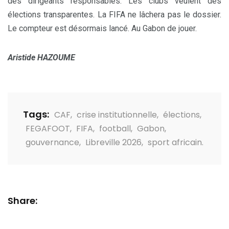
des dirigeants responsables. Les clubs veulent des
élections transparentes. La FIFA ne lâchera pas le dossier.
Le compteur est désormais lancé. Au Gabon de jouer.
Aristide HAZOUME
Tags:
CAF
,
crise institutionnelle
,
élections
,
FEGAFOOT
,
FIFA
,
football
,
Gabon
,
gouvernance
,
Libreville 2026
,
sport africain.
Share: