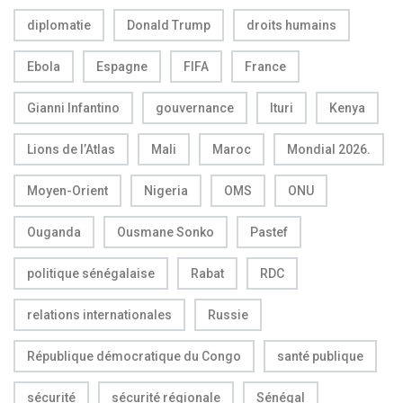
diplomatie
Donald Trump
droits humains
Ebola
Espagne
FIFA
France
Gianni Infantino
gouvernance
Ituri
Kenya
Lions de l’Atlas
Mali
Maroc
Mondial 2026.
Moyen-Orient
Nigeria
OMS
ONU
Ouganda
Ousmane Sonko
Pastef
politique sénégalaise
Rabat
RDC
relations internationales
Russie
République démocratique du Congo
santé publique
sécurité
sécurité régionale
Sénégal