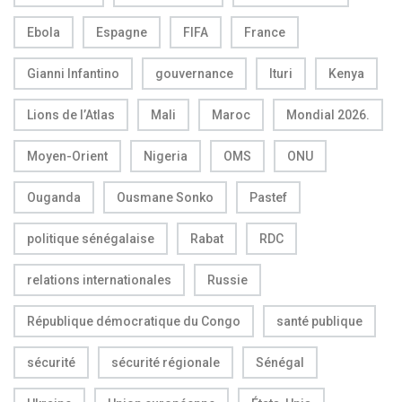
Ebola
Espagne
FIFA
France
Gianni Infantino
gouvernance
Ituri
Kenya
Lions de l’Atlas
Mali
Maroc
Mondial 2026.
Moyen-Orient
Nigeria
OMS
ONU
Ouganda
Ousmane Sonko
Pastef
politique sénégalaise
Rabat
RDC
relations internationales
Russie
République démocratique du Congo
santé publique
sécurité
sécurité régionale
Sénégal