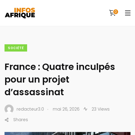
0
SOCIÉTÉ
France : Quatre inculpés
pour un projet
d’assassinat
.
redacteur3.0
mai 26, 2026
23 Views
Shares