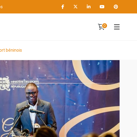
os
0
Contact
A propos
ort béninois