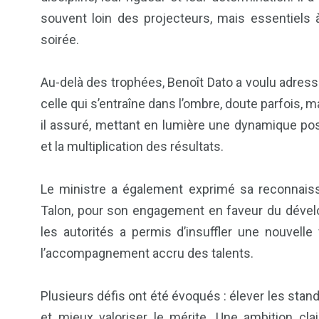
souvent loin des projecteurs, mais essentiels 
soirée.
Au-delà des trophées, Benoît Dato a voulu adres
celle qui s’entraîne dans l’ombre, doute parfois, 
il assuré, mettant en lumière une dynamique po
et la multiplication des résultats.
6
1
Le ministre a également exprimé sa reconnaiss
Culture
Internatio
Talon, pour son engagement en faveur du dévelo
les autorités a permis d’insuffler une nouvelle 
l’accompagnement accru des talents.
Plusieurs défis ont été évoqués : élever les stand
173
240
et mieux valoriser le mérite. Une ambition cla