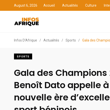
August 6, 2026
Accueil
Actualités
Culture
Inte
Accueil
Actualités
Cult
Infos D'Afrique
/
Actualités
/
Sports
/
Gala des Champion
SPORTS
Gala des Champions 
Benoît Dato appelle à
nouvelle ère d’excell
sport béninois