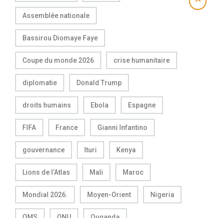
Assemblée nationale
Bassirou Diomaye Faye
Coupe du monde 2026
crise humanitaire
diplomatie
Donald Trump
droits humains
Ebola
Espagne
FIFA
France
Gianni Infantino
gouvernance
Ituri
Kenya
Lions de l’Atlas
Mali
Maroc
Mondial 2026.
Moyen-Orient
Nigeria
OMS
ONU
Ouganda