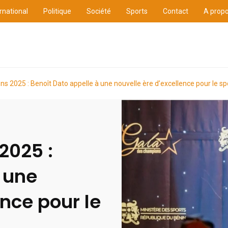
rnational
Politique
Société
Sports
Contact
A prop
ure
International
Politique
Société
Sports
s 2025 : Benoît Dato appelle à une nouvelle ère d’excellence pour le sp
2025 :
 une
ence pour le