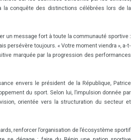
à la conquête des distinctions célébrées lors de la
ser un message fort à toute la communauté sportive :
mais persévère toujours. « Votre moment viendra », a-t-
sitive marquée par la progression des performances
81
42
ance envers le président de la République, Patrice
nal
Sports
Uncategorized
ppement du sport. Selon lui, l’impulsion donnée par
vision, orientée vers la structuration du secteur et
ards, renforcer l’organisation de l’écosystème sportif
ire se dégage : faire du Bénin une nation sportive