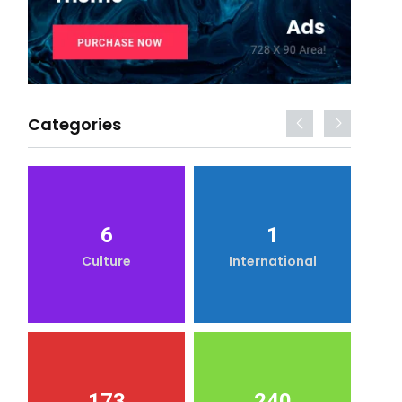
Categories
6
1
Culture
International
173
240