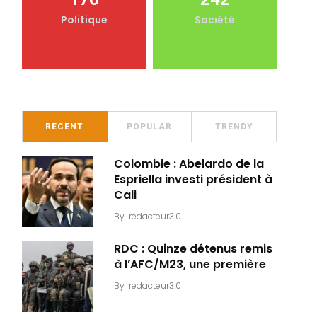
Politique
Société
RECENT
POPULAR
TRENDY
Colombie : Abelardo de la
Espriella investi président à
Cali
By
redacteur3.0
RDC : Quinze détenus remis
à l’AFC/M23, une première
By
redacteur3.0