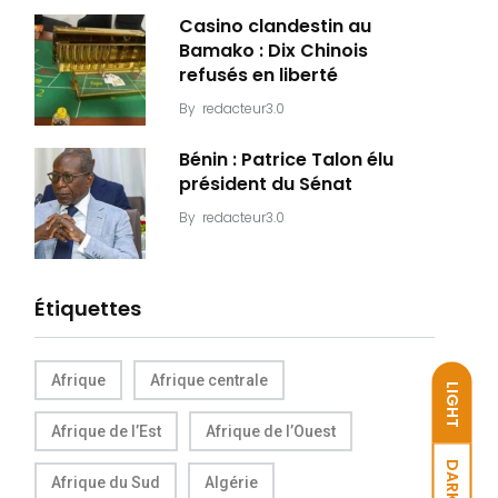
Casino clandestin au
Bamako : Dix Chinois
refusés en liberté
By
redacteur3.0
Bénin : Patrice Talon élu
président du Sénat
By
redacteur3.0
Étiquettes
Afrique
Afrique centrale
LIGHT
Afrique de l’Est
Afrique de l’Ouest
DARK
Afrique du Sud
Algérie