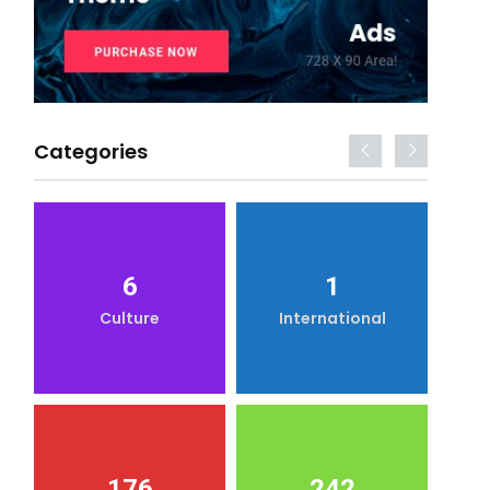
Categories
6
1
Culture
International
176
242