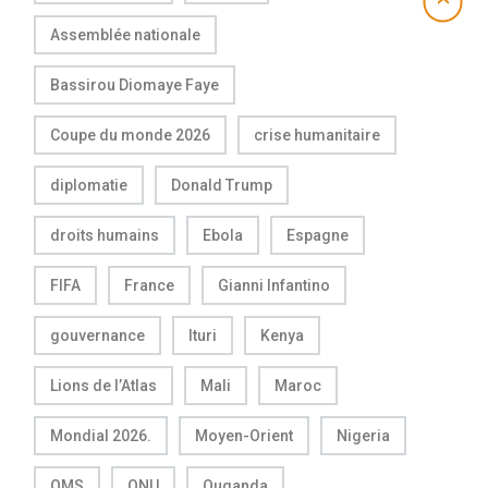
Assemblée nationale
Bassirou Diomaye Faye
Coupe du monde 2026
crise humanitaire
diplomatie
Donald Trump
droits humains
Ebola
Espagne
FIFA
France
Gianni Infantino
gouvernance
Ituri
Kenya
Lions de l’Atlas
Mali
Maroc
Mondial 2026.
Moyen-Orient
Nigeria
OMS
ONU
Ouganda