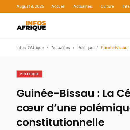
August 8, 2026
Accueil
Actualités
Culture
Inte
Accueil
Actualités
Cult
Infos D'Afrique
/
Actualités
/
Politique
/
Guinée-Bissau :
POLITIQUE
Guinée-Bissau : La C
cœur d’une polémiqu
constitutionnelle