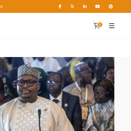
os
0
Contact
A propos