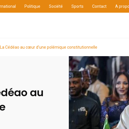
rnational
Politique
Société
Sports
Contact
A prop
ure
International
Politique
Société
Sports
 La Cédéao au cœur d’une polémique constitutionnelle
édéao au
e