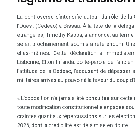
La controverse s’intensifie autour du rôle de 
l’Ouest (Cédéao) à Bissau. À la tête de la délégat
étrangères, Timothy Kabba, a annoncé, au terme 
serait prochainement soumis à référendum. Une in
elles-mêmes. Cette déclaration a immédiateme
Lisbonne, Elton Infanda, porte-parole de l’ancie
l’attitude de la Cédéao, l’accusant de dépasser 
6
1
militaires arrivés au pouvoir à la faveur du coup 
Culture
Internatio
« L’opposition n’a jamais été consultée sur cette 
toute modification constitutionnelle engagée sou
craintes quant aux répercussions sur les élection
2026, dont la crédibilité est déjà mise en doute.
176
242