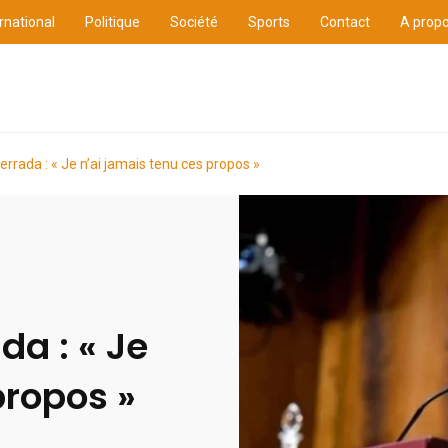
rnational
Politique
Société
Sports
Contact
A prop
ure
International
Politique
Société
Sports
ada : « Je n’ai jamais tenu ces propos »
a : « Je
propos »