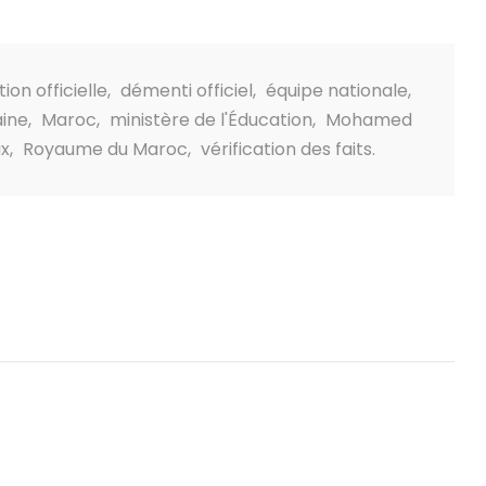
on officielle
,
démenti officiel
,
équipe nationale
,
aine
,
Maroc
,
ministère de l'Éducation
,
Mohamed
ux
,
Royaume du Maroc
,
vérification des faits.