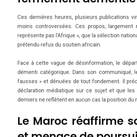
Ces dernières heures, plusieurs publications vi
moins controversées. Ces propos, largement 
représente pas l’Afrique », que la sélection nation
prétendu refus du soutien africain.
Face à cette vague de désinformation, le départ
démenti catégorique. Dans son communiqué, le 
6
1
fausses » et dénuées de tout fondement. Il pr
Culture
Internatio
déclaration médiatique sur ce sujet et que les
derniers ne reflètent en aucun cas la position du
Le Maroc réaffirme s
et menace de poursu
173
240