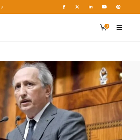
os
0
Contact
A propos