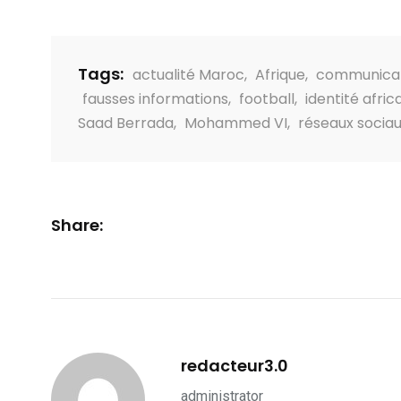
Tags:
actualité Maroc
,
Afrique
,
communicati
fausses informations
,
football
,
identité afric
Saad Berrada
,
Mohammed VI
,
réseaux socia
Share:
redacteur3.0
administrator