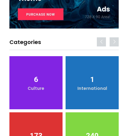
Categories
6
1
Culture
International
173
240