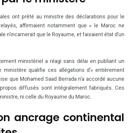
rales ont prêté au ministre des déclarations pour le
relayés, affirmaient notamment que « le Maroc ne
ale n’incarnerait que le Royaume, et faisaient état d’un
ement ministériel a réagi sans délai en publiant un
ministère qualifie ces allégations d’« entièrement
81
42
écise que Mohamed Saad Berrada n’a accordé aucune
nal
Sports
Uncategorized
 propos diffusés sont intégralement fabriqués. Ces
 ministre, ni celle du Royaume du Maroc.
on ancrage continental
ites