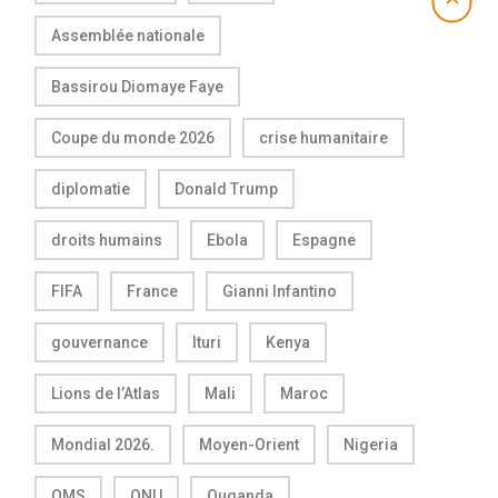
Assemblée nationale
Bassirou Diomaye Faye
Coupe du monde 2026
crise humanitaire
diplomatie
Donald Trump
droits humains
Ebola
Espagne
FIFA
France
Gianni Infantino
gouvernance
Ituri
Kenya
Lions de l’Atlas
Mali
Maroc
Mondial 2026.
Moyen-Orient
Nigeria
OMS
ONU
Ouganda