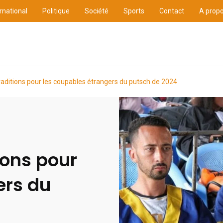
rnational
Politique
Société
Sports
Contact
A prop
ure
International
Politique
Société
Sports
traditions pour les coupables étrangers du putsch de 2024
ions pour
ers du