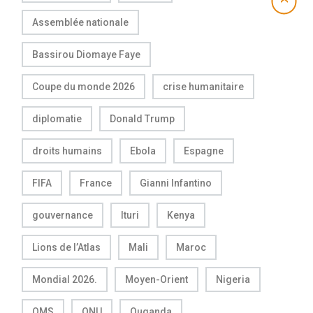
Assemblée nationale
Bassirou Diomaye Faye
Coupe du monde 2026
crise humanitaire
diplomatie
Donald Trump
droits humains
Ebola
Espagne
FIFA
France
Gianni Infantino
gouvernance
Ituri
Kenya
Lions de l’Atlas
Mali
Maroc
Mondial 2026.
Moyen-Orient
Nigeria
OMS
ONU
Ouganda