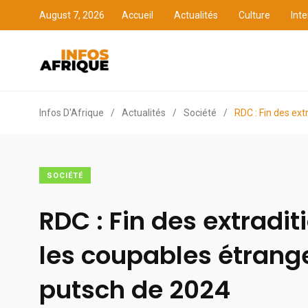
August 7, 2026
Accueil
Actualités
Culture
Inte
Accueil
Actualités
Cult
Infos D'Afrique
/
Actualités
/
Société
/
RDC : Fin des ex
SOCIÉTÉ
RDC : Fin des extradit
les coupables étrang
putsch de 2024