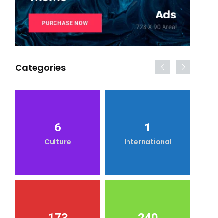
Categories
6
1
Culture
International
173
240