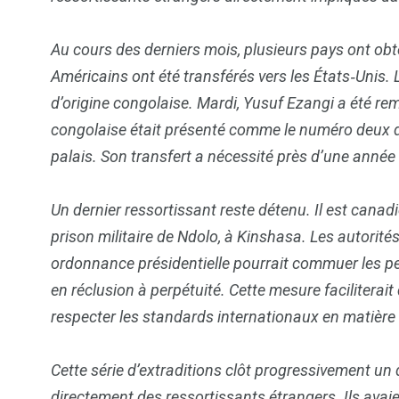
Au cours des derniers mois, plusieurs pays ont obt
Américains ont été transférés vers les États‑Unis
d’origine congolaise. Mardi, Yusuf Ezangi a été rem
congolaise était présenté comme le numéro deux du 
palais. Son transfert a nécessité près d’une année
Un dernier ressortissant reste détenu. Il est canadi
6
1
prison militaire de Ndolo, à Kinshasa. Les autorit
Culture
Internatio
ordonnance présidentielle pourrait commuer les pe
en réclusion à perpétuité. Cette mesure faciliterait 
respecter les standards internationaux en matière
Cette série d’extraditions clôt progressivement un d
173
240
directement des ressortissants étrangers. Ils avaie