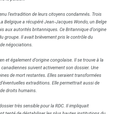
enu l’extradition de leurs citoyens condamnés. Trois
. La Belgique a récupéré Jean‑Jacques Wondo, un Belge
is aux autorités britanniques. Ce Britannique d’origine
groupe. Il avait brièvement pris le contrôle du
 de négociations.
en et également d’origine congolaise. Il se trouve à la
81
42
és canadiennes suivent activement son dossier. Une
nal
Sports
Uncategorized
ines de mort restantes. Elles seraient transformées
d’éventuelles extraditions. Elle permettrait aussi de
 de droits humains.
ossier très sensible pour la RDC. Il impliquait
nt tenté de déstabiliser les plus hautes institutions du