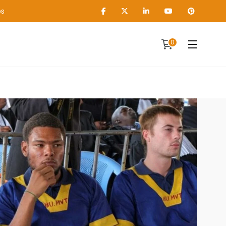
os
0
Contact
A propos