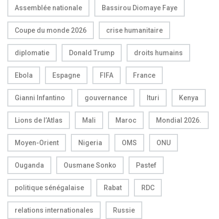
Assemblée nationale
Bassirou Diomaye Faye
Coupe du monde 2026
crise humanitaire
diplomatie
Donald Trump
droits humains
Ebola
Espagne
FIFA
France
Gianni Infantino
gouvernance
Ituri
Kenya
Lions de l’Atlas
Mali
Maroc
Mondial 2026.
Moyen-Orient
Nigeria
OMS
ONU
Ouganda
Ousmane Sonko
Pastef
politique sénégalaise
Rabat
RDC
relations internationales
Russie