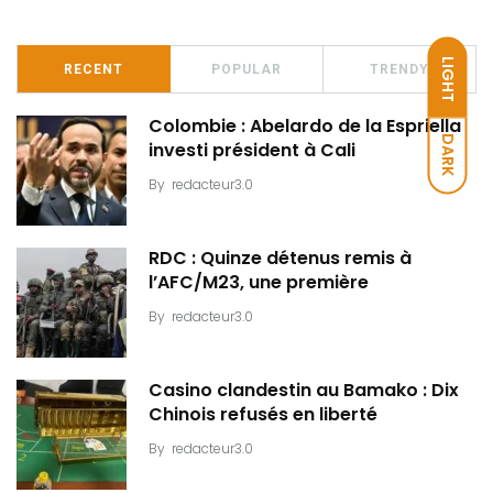
LIGHT
RECENT
POPULAR
TRENDY
Colombie : Abelardo de la Espriella
DARK
investi président à Cali
By
redacteur3.0
RDC : Quinze détenus remis à
l’AFC/M23, une première
By
redacteur3.0
Casino clandestin au Bamako : Dix
Chinois refusés en liberté
By
redacteur3.0