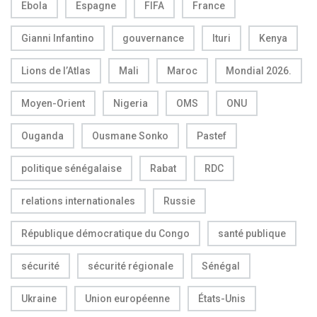
Ebola
Espagne
FIFA
France
Gianni Infantino
gouvernance
Ituri
Kenya
Lions de l’Atlas
Mali
Maroc
Mondial 2026.
Moyen-Orient
Nigeria
OMS
ONU
Ouganda
Ousmane Sonko
Pastef
politique sénégalaise
Rabat
RDC
relations internationales
Russie
République démocratique du Congo
santé publique
sécurité
sécurité régionale
Sénégal
Ukraine
Union européenne
États-Unis