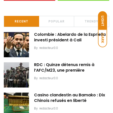
LIGHT
RECENT
POPULAR
TRENDY
Colombie : Abelardo de la Espriella
DARK
investi président à Cali
By
redacteur3.0
RDC : Quinze détenus remis à
l’AFC/M23, une première
By
redacteur3.0
Casino clandestin au Bamako : Dix
Chinois refusés en liberté
By
redacteur3.0