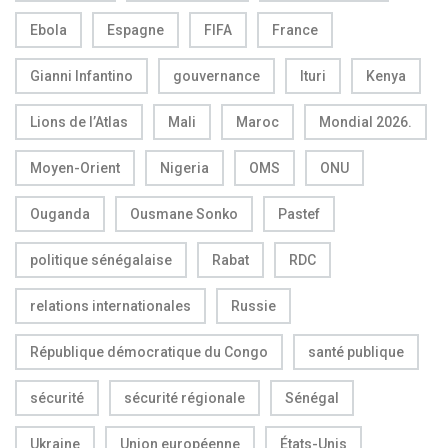
Ebola
Espagne
FIFA
France
Gianni Infantino
gouvernance
Ituri
Kenya
Lions de l’Atlas
Mali
Maroc
Mondial 2026.
Moyen-Orient
Nigeria
OMS
ONU
Ouganda
Ousmane Sonko
Pastef
politique sénégalaise
Rabat
RDC
relations internationales
Russie
République démocratique du Congo
santé publique
sécurité
sécurité régionale
Sénégal
Ukraine
Union européenne
États-Unis