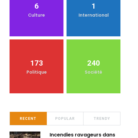
6
1
Culture
International
173
240
Politique
Société
RECENT
POPULAR
TRENDY
Incendies ravageurs dans