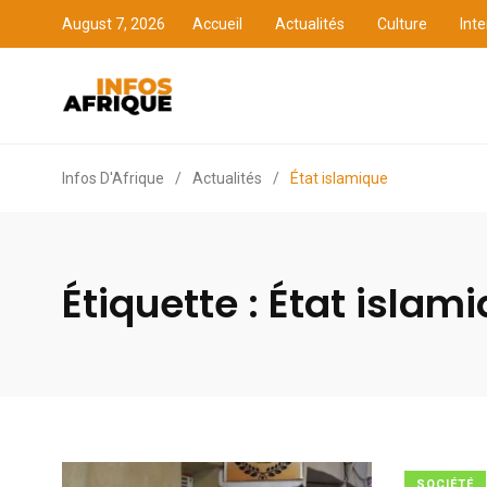
August 7, 2026
Accueil
Actualités
Culture
Inte
Accueil
Actualités
Cult
Infos D'Afrique
/
Actualités
/
État islamique
Étiquette :
État islam
SOCIÉTÉ