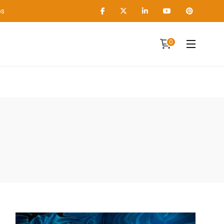
os
0
Contact
A propos