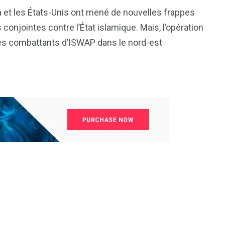
81
42
a et les États-Unis ont mené de nouvelles frappes
nal
Sports
Uncategorized
 conjointes contre l’État islamique. Mais, l’opération
les combattants d’ISWAP dans le nord-est