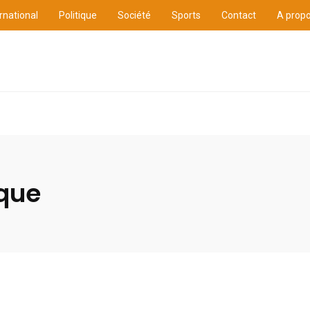
rnational
Politique
Société
Sports
Contact
A prop
ure
International
Politique
Société
Sports
ique