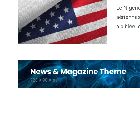
6
1
Le Nigeri
Culture
Internatio
aériennes
a ciblée 
173
240
Politique
Société