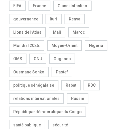
FIFA
France
Gianni Infantino
gouvernance
Ituri
Kenya
Lions de l’Atlas
Mali
Maroc
Mondial 2026.
Moyen-Orient
Nigeria
OMS
ONU
Ouganda
Ousmane Sonko
Pastef
politique sénégalaise
Rabat
RDC
relations internationales
Russie
République démocratique du Congo
santé publique
sécurité