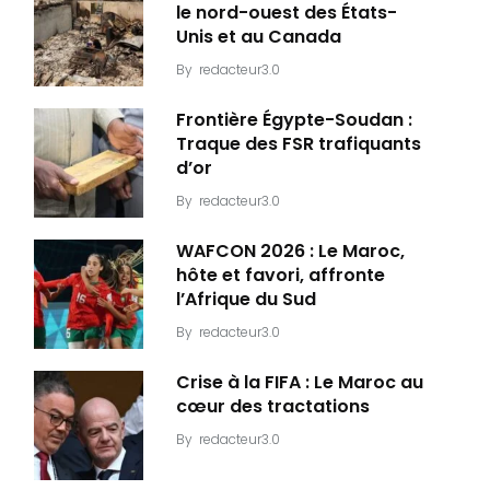
le nord-ouest des États-
Unis et au Canada
By
redacteur3.0
Frontière Égypte-Soudan :
Traque des FSR trafiquants
d’or
By
redacteur3.0
WAFCON 2026 : Le Maroc,
hôte et favori, affronte
l’Afrique du Sud
By
redacteur3.0
Crise à la FIFA : Le Maroc au
cœur des tractations
By
redacteur3.0