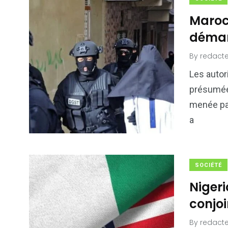
Maroc 
démant
By
redacte
Les autor
présumée 
menée par
a
SOCIÉTÉ
Nigeri
conjoi
By
redacte