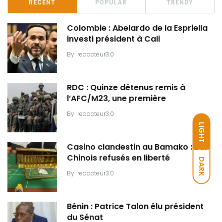
RECENT
POPULAR
TRENDY
Colombie : Abelardo de la Espriella
investi président à Cali
By
redacteur3.0
RDC : Quinze détenus remis à
l’AFC/M23, une première
By
redacteur3.0
LIGHT
Casino clandestin au Bamako : Dix
Chinois refusés en liberté
DARK
By
redacteur3.0
Bénin : Patrice Talon élu président
du Sénat