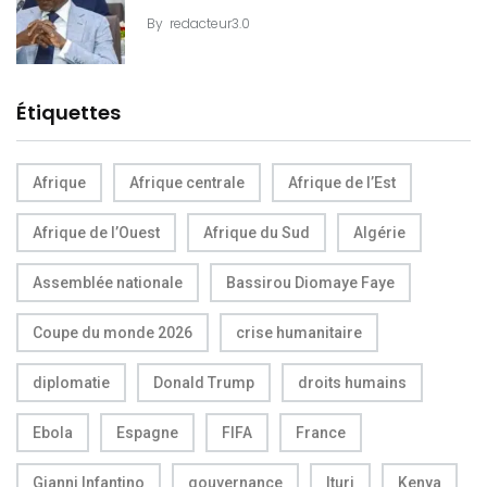
By
redacteur3.0
Étiquettes
Afrique
Afrique centrale
Afrique de l’Est
Afrique de l’Ouest
Afrique du Sud
Algérie
Assemblée nationale
Bassirou Diomaye Faye
Coupe du monde 2026
crise humanitaire
diplomatie
Donald Trump
droits humains
Ebola
Espagne
FIFA
France
Gianni Infantino
gouvernance
Ituri
Kenya