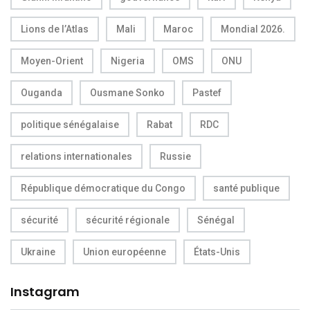
Lions de l’Atlas
Mali
Maroc
Mondial 2026.
Moyen-Orient
Nigeria
OMS
ONU
Ouganda
Ousmane Sonko
Pastef
politique sénégalaise
Rabat
RDC
relations internationales
Russie
République démocratique du Congo
santé publique
sécurité
sécurité régionale
Sénégal
Ukraine
Union européenne
États-Unis
Instagram