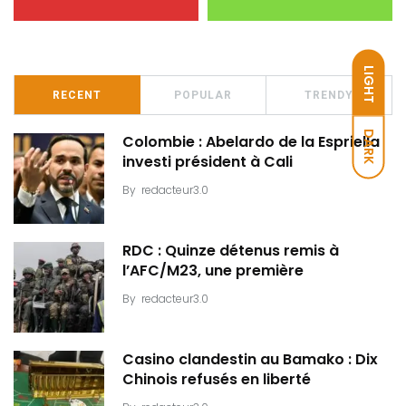
LIGHT
RECENT
POPULAR
TRENDY
DARK
Colombie : Abelardo de la Espriella
investi président à Cali
By
redacteur3.0
RDC : Quinze détenus remis à
l’AFC/M23, une première
By
redacteur3.0
Casino clandestin au Bamako : Dix
Chinois refusés en liberté