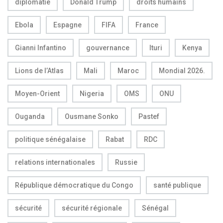
diplomatie
Donald Trump
droits humains
Ebola
Espagne
FIFA
France
Gianni Infantino
gouvernance
Ituri
Kenya
Lions de l’Atlas
Mali
Maroc
Mondial 2026.
Moyen-Orient
Nigeria
OMS
ONU
Ouganda
Ousmane Sonko
Pastef
politique sénégalaise
Rabat
RDC
relations internationales
Russie
République démocratique du Congo
santé publique
sécurité
sécurité régionale
Sénégal