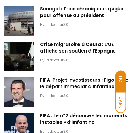
Sénégal : Trois chroniqueurs jugés
pour offense au président
By
redacteur3.0
Crise migratoire à Ceuta : L’UE
affiche son soutien à l’Espagne
By
redacteur3.0
LIGHT
FIFA-Projet investisseurs : Figo exige
le départ immédiat d’Infantino
By
redacteur3.0
DARK
FIFA : Le n°2 dénonce « les moments
instables » d’iInfantino
By
redacteur3.0