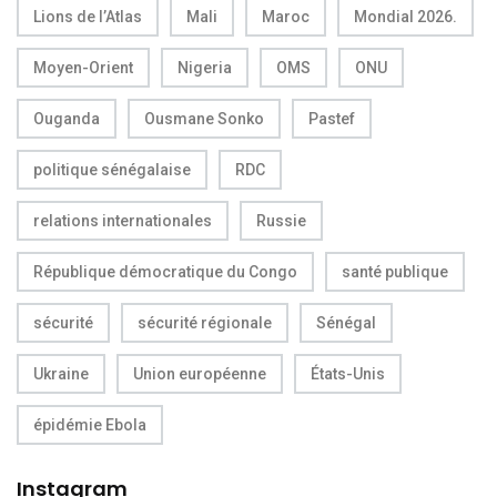
Lions de l’Atlas
Mali
Maroc
Mondial 2026.
Moyen-Orient
Nigeria
OMS
ONU
Ouganda
Ousmane Sonko
Pastef
politique sénégalaise
RDC
relations internationales
Russie
République démocratique du Congo
santé publique
sécurité
sécurité régionale
Sénégal
Ukraine
Union européenne
États-Unis
épidémie Ebola
Instagram