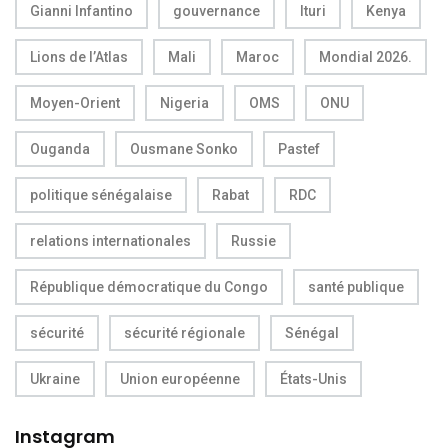
Gianni Infantino
gouvernance
Ituri
Kenya
Lions de l’Atlas
Mali
Maroc
Mondial 2026.
Moyen-Orient
Nigeria
OMS
ONU
Ouganda
Ousmane Sonko
Pastef
politique sénégalaise
Rabat
RDC
relations internationales
Russie
République démocratique du Congo
santé publique
sécurité
sécurité régionale
Sénégal
Ukraine
Union européenne
États-Unis
Instagram