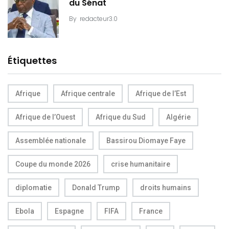
du Sénat
By
redacteur3.0
Étiquettes
Afrique
Afrique centrale
Afrique de l’Est
Afrique de l’Ouest
Afrique du Sud
Algérie
Assemblée nationale
Bassirou Diomaye Faye
Coupe du monde 2026
crise humanitaire
diplomatie
Donald Trump
droits humains
Ebola
Espagne
FIFA
France