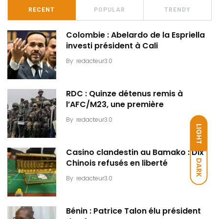
RECENT
POPULAR
TRENDY
Colombie : Abelardo de la Espriella
investi président à Cali
By
redacteur3.0
RDC : Quinze détenus remis à
l’AFC/M23, une première
By
redacteur3.0
LIGHT
Casino clandestin au Bamako : Dix
DARK
Chinois refusés en liberté
By
redacteur3.0
Bénin : Patrice Talon élu président